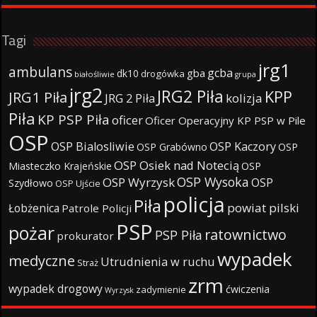
Tagi
jrg1
ambulans
gcba
gba
dk10
drogówka
białośliwie
grupa
jrg2
JRG2 Piła
KPP
JRG1 Piła
JRG 2 Piła
kolizja
Piła
KP PSP Piła
oficer
Oficer Operacyjny KP PSP w Pile
OSP
OSP Bialosliwie
OSP Kaczory
OSP Grabówno
OSP
OSP Osiek nad Notecią
Miasteczko Krajeńskie
OSP
OSP Wysoka
OSP Wyrzysk
OSP
Szydłowo
OSP Ujście
policja
Piła
powiat pilski
Łobżenica
Patrole Policji
PSP
pożar
ratownictwo
PSP Piła
prokurator
wypadek
medyczne
Utrudnienia w ruchu
Straż
zrm
wypadek drogowy
ćwiczenia
zadymienie
Wyrzysk