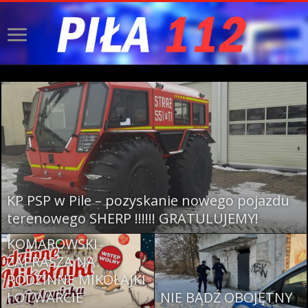
KP PSP w Pile – pozyskanie nowego pojazdu
STAROSTA PILSKI
terenowego SHERP !!!!!! GRATULUJEMY!
ELIGIUSZ
KOMAROWSKI
ZAPRASZA NA
RODZINNE MIKOŁAJKI
I OTWARCIE
NIE BĄDŹ OBOJĘTNY