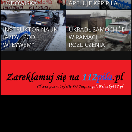
LODOWISKA
APELUJE KPP PIŁA
INSTRUKTOR NAUKI
UKRADŁ SAMOCHÓD
JAZDY „POD
W RAMACH
WPŁYWEM”
ROZLICZENIA