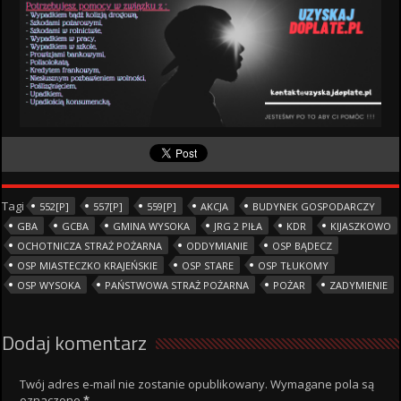
Tagi
552[P]
557[P]
559[P]
AKCJA
BUDYNEK GOSPODARCZY
GBA
GCBA
GMINA WYSOKA
JRG 2 PIŁA
KDR
KIJASZKOWO
OCHOTNICZA STRAŻ POŻARNA
ODDYMIANIE
OSP BĄDECZ
OSP MIASTECZKO KRAJEŃSKIE
OSP STARE
OSP TŁUKOMY
OSP WYSOKA
PAŃSTWOWA STRAŻ POŻARNA
POŻAR
ZADYMIENIE
Dodaj komentarz
Twój adres e-mail nie zostanie opublikowany.
Wymagane pola są
oznaczone
*