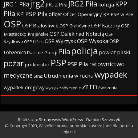
jrg2
JRG2 Piła
KPP
JRG1 Piła
JRG 2 Piła
kolizja
Piła
KP PSP Piła
oficer
Oficer Operacyjny KP PSP w Pile
OSP
OSP Bialosliwie
OSP Kaczory
OSP Grabówno
OSP
OSP Osiek nad Notecią
Miasteczko Krajeńskie
OSP
OSP Wysoka
OSP Wyrzysk
OSP
Szydłowo
OSP Ujście
policja
Piła
powiat pilski
Łobżenica
Patrole Policji
PSP
pożar
ratownictwo
PSP Piła
prokurator
wypadek
medyczne
Utrudnienia w ruchu
Straż
zrm
wypadek drogowy
ćwiczenia
zadymienie
Wyrzysk
Realizacja:
Strony www WordPress - Damian Szewczyk
© Copyright 2023, Wszelkie prawa autorskie zastrzeżone dla portalu
Piła112