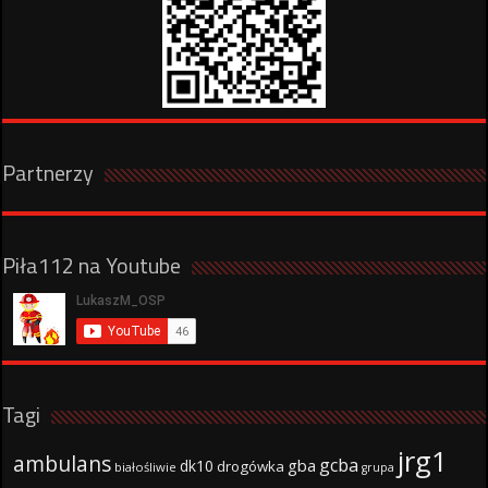
Partnerzy
Piła112 na Youtube
Tagi
jrg1
ambulans
gcba
gba
dk10
drogówka
białośliwie
grupa