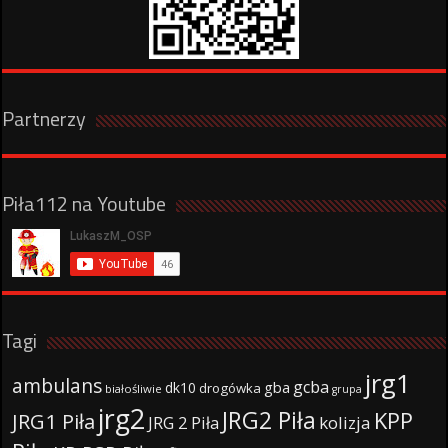
Partnerzy
Piła112 na Youtube
Tagi
jrg1
ambulans
gcba
gba
dk10
drogówka
białośliwie
grupa
jrg2
JRG2 Piła
KPP
JRG1 Piła
JRG 2 Piła
kolizja