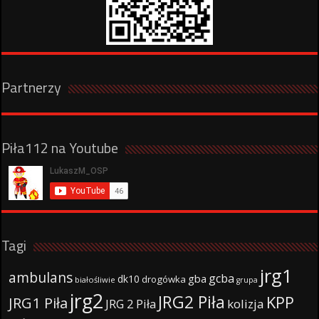
Partnerzy
Piła112 na Youtube
Tagi
jrg1
ambulans
gcba
gba
dk10
drogówka
białośliwie
grupa
jrg2
JRG2 Piła
KPP
JRG1 Piła
JRG 2 Piła
kolizja