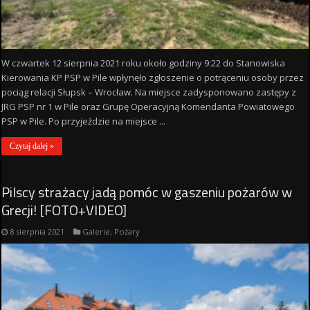
W czwartek 12 sierpnia 2021 roku około godziny 9:22 do Stanowiska
Kierowania KP PSP w Pile wpłynęło zgłoszenie o potrąceniu osoby przez
pociąg relacji Słupsk – Wrocław. Na miejsce zadysponowano zastępy z
JRG PSP nr 1 w Pile oraz Grupę Operacyjną Komendanta Powiatowego
PSP w Pile. Po przyjeździe na miejsce ...
Czytaj dalej »
Pilscy strażacy jadą pomóc w gaszeniu pożarów w
Grecji! [FOTO+VIDEO]
8 sierpnia 2021
Galerie
,
Pożary