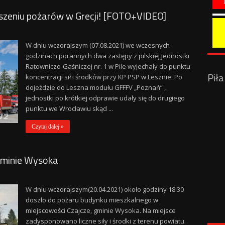
aszeniu pożarów w Grecji! [FOTO+VIDEO]
W dniu wczorajszym (07.08.2021) we wczesnych
godzinach porannych dwa zastępy z pilskiej Jednostki
Ratowniczo-Gaśniczej nr. 1 w Pile wyjechały do punktu
Pił
koncentracji sił i środków przy KP PSP w Lesznie. Po
dojeździe do Leszna modułu GFFFV „Poznań” ,
jednostki po krótkiej odprawie udały się do drugiego
punktu we Wrocławiu skąd ...
Czytaj dalej »
gminie Wysoka
W dniu wczorajszym(20.04.2021) około godziny 18:30
doszło do pożaru budynku mieszkalnego w
miejscowości Czajcze, gminie Wysoka. Na miejsce
zadysponowano liczne siły i środki z terenu powiatu.