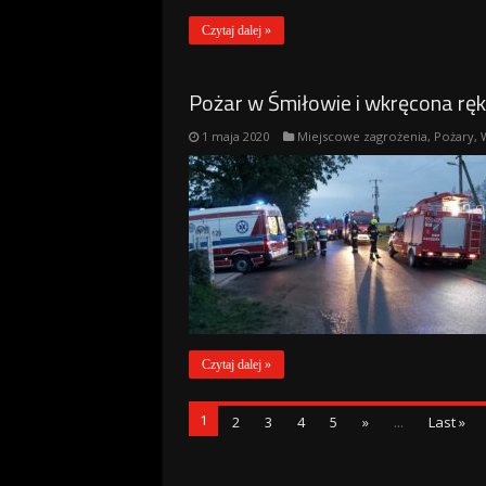
Czytaj dalej »
Pożar w Śmiłowie i wkręcona ręk
1 maja 2020
Miejscowe zagrożenia
,
Pożary
,
Czytaj dalej »
1
2
3
4
5
»
...
Last »