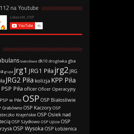
a112 na Youtube
bulans
gba
dk10
drogówka
białośliwie
jrg2
jrg1
JRG1 Piła
JRG
ba
grupa
JRG2 Piła
KPP Piła
iła
kolizja
 PSP Piła
oficer
Oficer Operacyjny
OSP
OSP Bialosliwie
PSP w Pile
OSP Kaczory
 Grabówno
OSP
OSP Osiek nad
steczko Krajeńskie
tecią
OSP
OSP Szydłowo
OSP Ujście
OSP Wysoka
rzysk
OSP Łobżenica