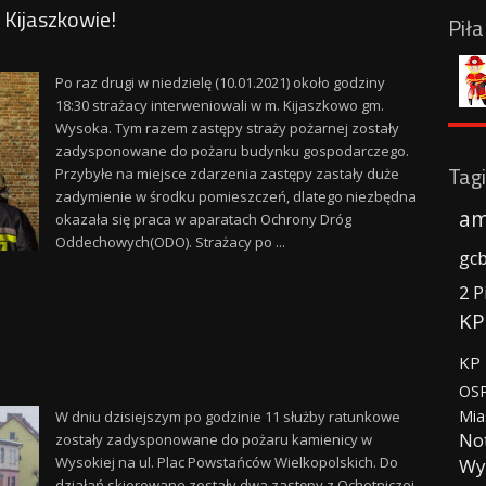
Kijaszkowie!
Pił
Po raz drugi w niedzielę (10.01.2021) około godziny
18:30 strażacy interweniowali w m. Kijaszkowo gm.
Wysoka. Tym razem zastępy straży pożarnej zostały
zadysponowane do pożaru budynku gospodarczego.
Tagi
Przybyłe na miejsce zdarzenia zastępy zastały duże
zadymienie w środku pomieszczeń, dlatego niezbędna
am
okazała się praca w aparatach Ochrony Dróg
Oddechowych(ODO). Strażacy po ...
gc
2 P
KP
KP 
OSP
Mia
W dniu dzisiejszym po godzinie 11 służby ratunkowe
No
zostały zadysponowane do pożaru kamienicy w
Wysokiej na ul. Plac Powstańców Wielkopolskich. Do
Wy
działań skierowane zostały dwa zastępy z Ochotniczej