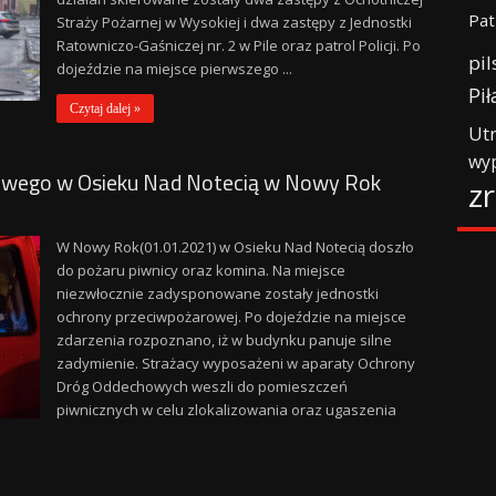
Pat
Straży Pożarnej w Wysokiej i dwa zastępy z Jednostki
Ratowniczo-Gaśniczej nr. 2 w Pile oraz patrol Policji. Po
pil
dojeździe na miejsce pierwszego ...
Pił
Czytaj dalej »
Ut
wy
nowego w Osieku Nad Notecią w Nowy Rok
z
W Nowy Rok(01.01.2021) w Osieku Nad Notecią doszło
do pożaru piwnicy oraz komina. Na miejsce
niezwłocznie zadysponowane zostały jednostki
ochrony przeciwpożarowej. Po dojeździe na miejsce
zdarzenia rozpoznano, iż w budynku panuje silne
zadymienie. Strażacy wyposażeni w aparaty Ochrony
Dróg Oddechowych weszli do pomieszczeń
piwnicznych w celu zlokalizowania oraz ugaszenia