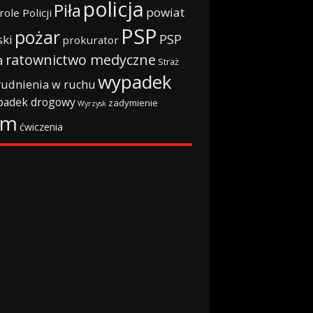
policja
Piła
powiat
role Policji
PSP
pożar
PSP
ski
prokurator
ratownictwo medyczne
a
Straż
wypadek
rudnienia w ruchu
padek drogowy
zadymienie
Wyrzysk
rm
ćwiczenia