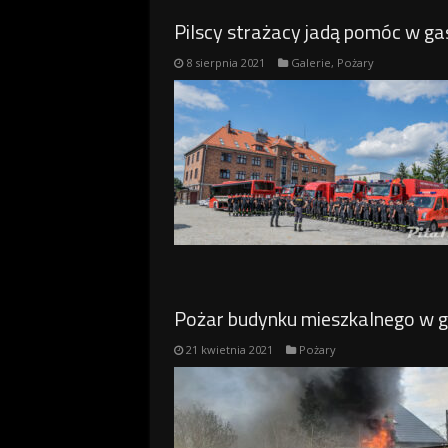
Pilscy strażacy jadą pomóc w g
8 sierpnia 2021
Galerie
,
Pożary
Pożar budynku mieszkalnego w 
21 kwietnia 2021
Pożary