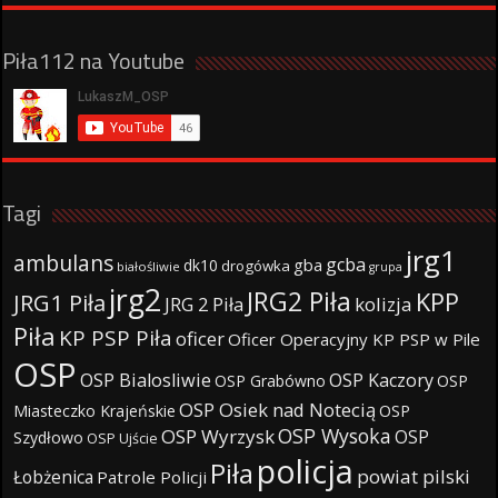
Piła112 na Youtube
Tagi
jrg1
ambulans
gcba
gba
dk10
drogówka
białośliwie
grupa
jrg2
JRG2 Piła
KPP
JRG1 Piła
JRG 2 Piła
kolizja
Piła
KP PSP Piła
oficer
Oficer Operacyjny KP PSP w Pile
OSP
OSP Bialosliwie
OSP Kaczory
OSP Grabówno
OSP
OSP Osiek nad Notecią
Miasteczko Krajeńskie
OSP
OSP Wysoka
OSP Wyrzysk
OSP
Szydłowo
OSP Ujście
policja
Piła
powiat pilski
Łobżenica
Patrole Policji