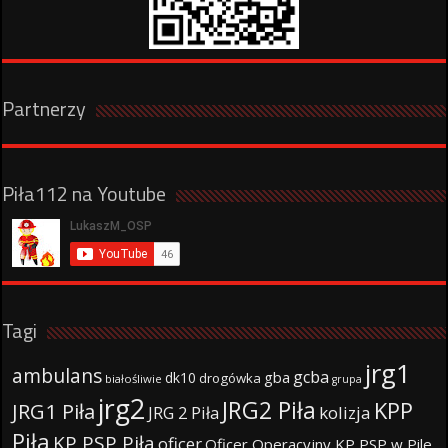
Partnerzy
Piła112 na Youtube
Tagi
jrg1
ambulans
gcba
gba
dk10
drogówka
białośliwie
grupa
jrg2
JRG2 Piła
KPP
JRG1 Piła
JRG 2 Piła
kolizja
Piła
KP PSP Piła
oficer
Oficer Operacyjny KP PSP w Pile