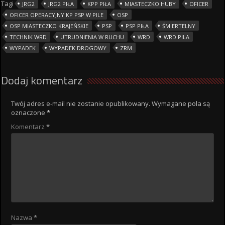
Tagi
JRG2
JRG2 PIŁA
KPP PIŁA
MIASTECZKO HUBY
OFICER
OFICER OPERACYJNY KP PSP W PILE
OSP
OSP MIASTECZKO KRAJEŃSKIE
PSP
PSP PIŁA
ŚMIERTELNY
TECHNIK WRD
UTRUDNIENIA W RUCHU
WRD
WRD PILA
WYPADEK
WYPADEK DROGOWY
ZRM
Dodaj komentarz
Twój adres e-mail nie zostanie opublikowany.
Wymagane pola są
oznaczone
*
Komentarz
*
Nazwa
*