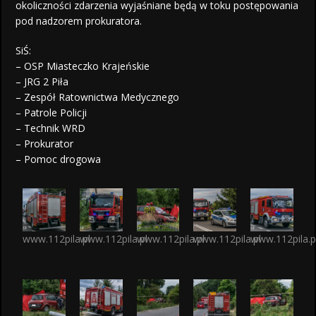
okoliczności zdarzenia wyjaśniane będą w toku postępowania
pod nadzorem prokuratora.
SiŚ:
– OSP Miasteczko Krajeńskie
– JRG 2 Piła
– Zespół Ratownictwa Medycznego
– Patrole Policji
– Technik WRD
– Prokurator
– Pomoc drogowa
www.112pila.pl
www.112pila.pl
www.112pila.pl
www.112pila.pl
www.112pila.p