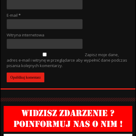
E-mail
*
Witryna internetowa
Zapisz moje dane,
adres e-mail i witrynę w przeglądarce aby wypełnić dane podczas
pisania kolejnych komentarzy.