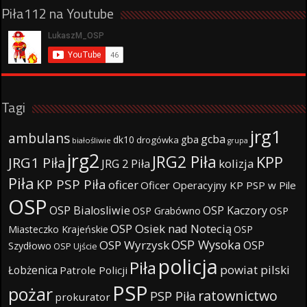
Piła112 na Youtube
Tagi
jrg1
ambulans
gcba
gba
dk10
drogówka
białośliwie
grupa
jrg2
JRG2 Piła
KPP
JRG1 Piła
JRG 2 Piła
kolizja
Piła
KP PSP Piła
oficer
Oficer Operacyjny KP PSP w Pile
OSP
OSP Bialosliwie
OSP Kaczory
OSP Grabówno
OSP
OSP Osiek nad Notecią
Miasteczko Krajeńskie
OSP
OSP Wysoka
OSP Wyrzysk
OSP
Szydłowo
OSP Ujście
policja
Piła
powiat pilski
Łobżenica
Patrole Policji
PSP
pożar
ratownictwo
PSP Piła
prokurator