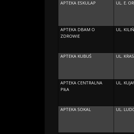
APTEKA ESKULAP
UL. E. O
APTEKA DBAM O
UL. KILI
ZDROWIE
APTEKA KUBUŚ
UL. KRA
APTEKA CENTRALNA
UL. KUJ
PIŁA
APTEKA SOKAL
UL. LUD