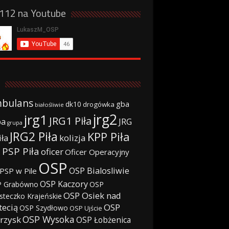
a112 na Youtube
bulans
gba
dk10
drogówka
białośliwie
jrg2
jrg1
JRG1 Piła
JRG
ba
grupa
JRG2 Piła
KPP Piła
iła
kolizja
 PSP Piła
oficer
Oficer Operacyjny
OSP
OSP Bialosliwie
PSP w Pile
OSP Kaczory
 Grabówno
OSP
OSP Osiek nad
steczko Krajeńskie
tecią
OSP
OSP Szydłowo
OSP Ujście
OSP Wysoka
rzysk
OSP Łobżenica