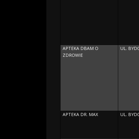
APTEKA DBAM O
UL. BYD
ZDROWIE
APTEKA DR. MAX
UL. BYD