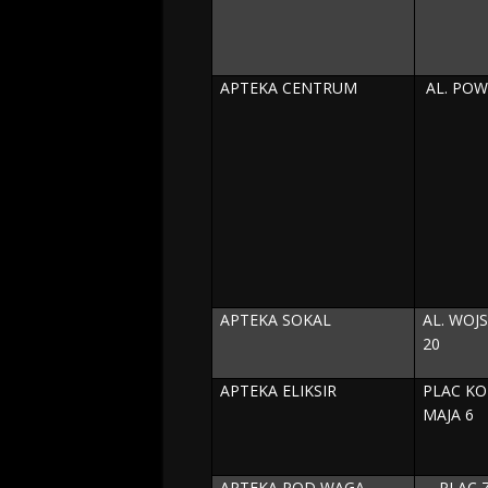
APTEKA CENTRUM
AL. PO
APTEKA SOKAL
AL. WOJ
20
APTEKA ELIKSIR
PLAC KO
MAJA 6
APTEKA POD WAGĄ
PLAC 