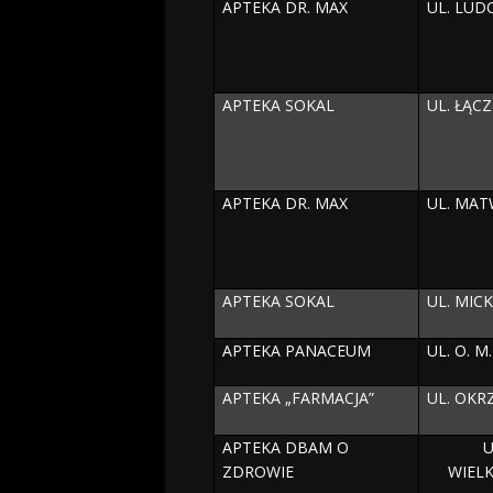
APTEKA DR. MAX
UL. LUD
APTEKA SOKAL
UL. ŁĄC
APTEKA DR. MAX
UL. MAT
APTEKA SOKAL
UL. MIC
APTEKA PANACEUM
UL. O. M
APTEKA „FARMACJA”
UL. OKRZ
APTEKA DBAM O
U
ZDROWIE
WIEL