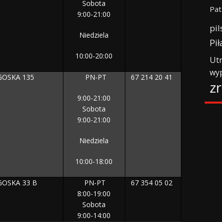
Sobota
Pat
9:00-21:00
pil
Niedziela
Pił
10:00-20:00
Ut
wy
GOSKA 135
PN-PT
67 214 20 41
z
9:00-21:00
Sobota
9:00-21:00
Niedziela
10:00-18:00
GOSKA 33 B
PN-PT
67 354 05 02
8:00-19:00
Sobota
9:00-14:00