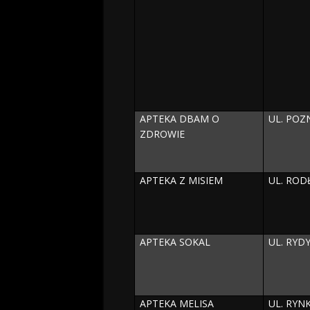
APTEKA DBAM O
UL. POZ
ZDROWIE
APTEKA Z MISIEM
UL. ROD
APTEKA SOKAL
UL. RYDY
APTEKA MELISA
UL. RYN