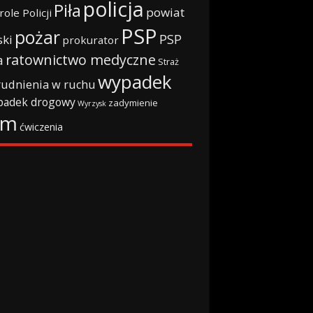
policja
Piła
powiat
role Policji
PSP
pożar
PSP
ski
prokurator
ratownictwo medyczne
a
Straż
wypadek
rudnienia w ruchu
padek drogowy
zadymienie
Wyrzysk
rm
ćwiczenia