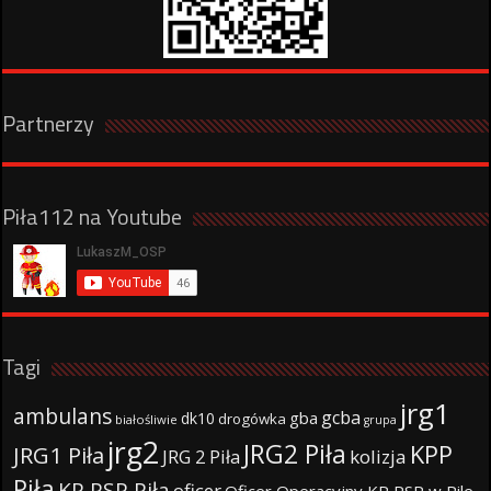
Partnerzy
Piła112 na Youtube
Tagi
jrg1
ambulans
gcba
gba
dk10
drogówka
białośliwie
grupa
jrg2
JRG2 Piła
KPP
JRG1 Piła
JRG 2 Piła
kolizja
Piła
KP PSP Piła
oficer