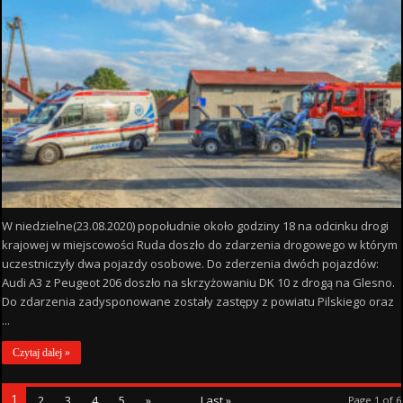
W niedzielne(23.08.2020) popołudnie około godziny 18 na odcinku drogi
krajowej w miejscowości Ruda doszło do zdarzenia drogowego w którym
uczestniczyły dwa pojazdy osobowe. Do zderzenia dwóch pojazdów:
Audi A3 z Peugeot 206 doszło na skrzyżowaniu DK 10 z drogą na Glesno.
Do zdarzenia zadysponowane zostały zastępy z powiatu Pilskiego oraz
...
Czytaj dalej »
1
2
3
4
5
»
...
Last »
Page 1 of 6