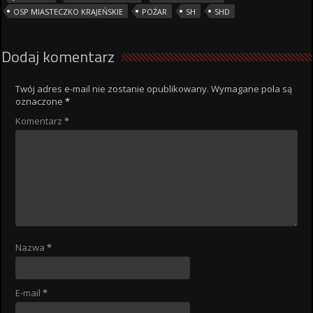
OSP MIASTECZKO KRAJEŃSKIE
POŻAR
SH
SHD
Dodaj komentarz
Twój adres e-mail nie zostanie opublikowany.
Wymagane pola są
oznaczone
*
Komentarz
*
Nazwa
*
E-mail
*