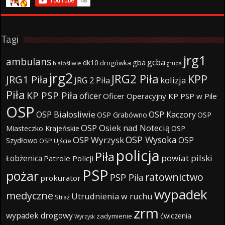
Tagi
jrg1
ambulans
gcba
gba
dk10
drogówka
białośliwie
grupa
jrg2
JRG2 Piła
KPP
JRG1 Piła
JRG 2 Piła
kolizja
Piła
KP PSP Piła
oficer
Oficer Operacyjny KP PSP w Pile
OSP
OSP Bialosliwie
OSP Kaczory
OSP Grabówno
OSP
OSP Osiek nad Notecią
Miasteczko Krajeńskie
OSP
OSP Wysoka
OSP Wyrzysk
OSP
Szydłowo
OSP Ujście
policja
Piła
powiat pilski
Łobżenica
Patrole Policji
PSP
pożar
ratownictwo
PSP Piła
prokurator
wypadek
medyczne
Utrudnienia w ruchu
Straż
zrm
wypadek drogowy
ćwiczenia
zadymienie
Wyrzysk