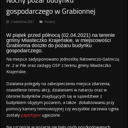
gospodarczego w Grabionnej
3 kwietnia 2021
Pożary
W piątek przed północą (02.04.2021) na terenie
gminy Miasteczko Krajeńskie, w miejscowości
Grabionna doszło do pożaru budynku
gospodarczego.
Na miejsce zadysponowano Jednostkę Ratowniczo-Gaśniczą
nr. 2 w Pile oraz zastępy OSP z terenu gminy Miasteczko
Krajeńskie.
Działania polegały na zabezpieczeniu miejsca zdarzenia,
oswietlenie terenu akcji, działaniami w natarciu oraz w
obronie budynków znajdujących się w sąsiedztwie z
budynkiem objętym pożarem, a także zlokalizowaniu przy
pomocy kamery termowizyjnej czy wszystkie zarzewia ognia
zostały
papertyper
ugaszone.
Na szczęście w pożarze nie było osób poszkodowanych.