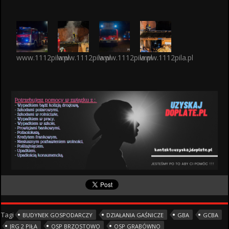
www.1112pila.pl
www.1112pila.pl
www.1112pila.pl
www.1112pila.pl
Tagi
BUDYNEK GOSPODARCZY
DZIAŁANIA GAŚNICZE
GBA
GCBA
JRG 2 PIŁA
OSP BRZOSTOWO
OSP GRABÓWNO