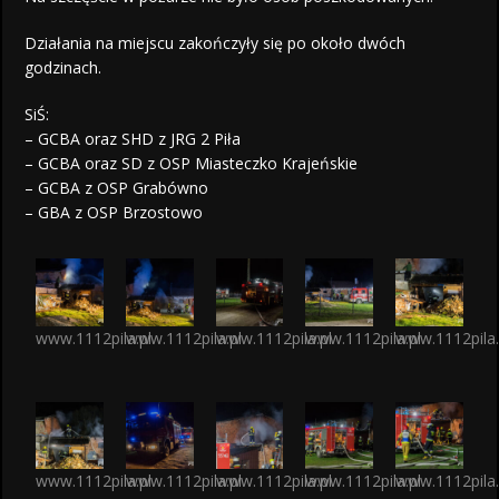
Działania na miejscu zakończyły się po około dwóch
godzinach.
SiŚ:
– GCBA oraz SHD z JRG 2 Piła
– GCBA oraz SD z OSP Miasteczko Krajeńskie
– GCBA z OSP Grabówno
– GBA z OSP Brzostowo
www.1112pila.pl
www.1112pila.pl
www.1112pila.pl
www.1112pila.pl
www.1112pila.
www.1112pila.pl
www.1112pila.pl
www.1112pila.pl
www.1112pila.pl
www.1112pila.