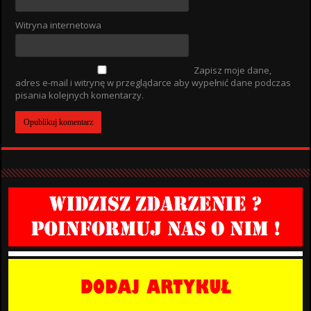
Witryna internetowa
Zapisz moje dane,
adres e-mail i witrynę w przeglądarce aby wypełnić dane podczas
pisania kolejnych komentarzy.