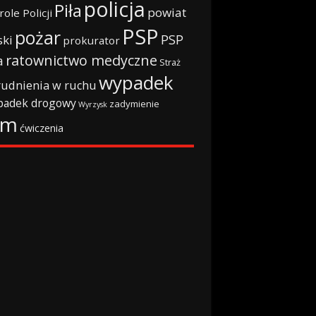
policja
Piła
powiat
role Policji
PSP
pożar
PSP
ski
prokurator
ratownictwo medyczne
a
Straż
wypadek
rudnienia w ruchu
padek drogowy
zadymienie
Wyrzysk
rm
ćwiczenia