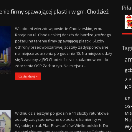
Pił
ie firmy spawającej plastik w gm. Chodzież
W sobotni wieczór w powiecie Chodzieskim, w m.
Rataje na ul. Chodzieskiej doszło do bardzo groźnego
pożaru na terenie firmy spawającej plastik. Służby
Tagi
ochrony przeciwpożarowej zostały zadysponowane
na miejsce zdarzenia po godzinie 18. Na miejsce udały
am
się 3 zastępy z JRG Chodzież oraz zaalarmowano do
zdarzenia OSP Zacharzyn. Na miejscu ...
gc
Czytaj dalej »
2 P
KP
KP 
OSP
Mia
W dniu dzisiejszym po godzinie 11 służby ratunkowe
No
zostały zadysponowane do pożaru kamienicy w
Wysokiej na ul. Plac Powstańców Wielkopolskich. Do
Wy
działań skierowane zostały dwa zastępy z Ochotniczej