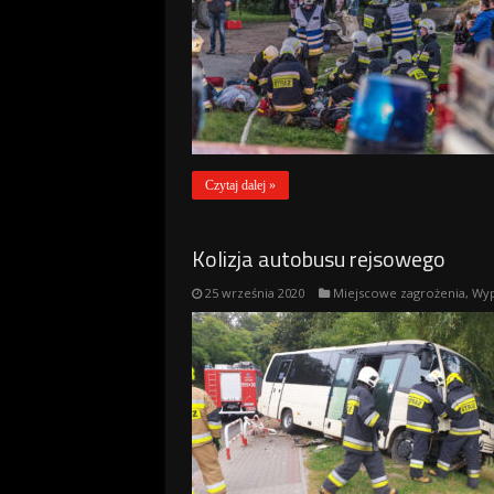
Czytaj dalej »
Kolizja autobusu rejsowego
25 września 2020
Miejscowe zagrożenia
,
Wyp