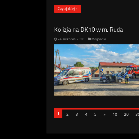
Czytaj dalej »
Kolizja na DK10 w m. Ruda
24 sierpnia 2020
Wypadki
1
2
3
4
5
»
10
20
3