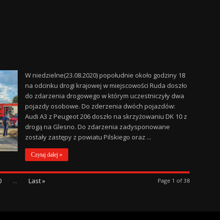
W niedzielne(23.08.2020) popołudnie około godziny 18
na odcinku drogi krajowej w miejscowości Ruda doszło
do zdarzenia drogowego w którym uczestniczyły dwa
pojazdy osobowe. Do zderzenia dwóch pojazdów:
Audi A3 z Peugeot 206 doszło na skrzyżowaniu DK 10 z
drogą na Glesno. Do zdarzenia zadysponowane
zostały zastępy z powiatu Pilskiego oraz ...
Czytaj dalej »
0
...
Last »
Page 1 of 38