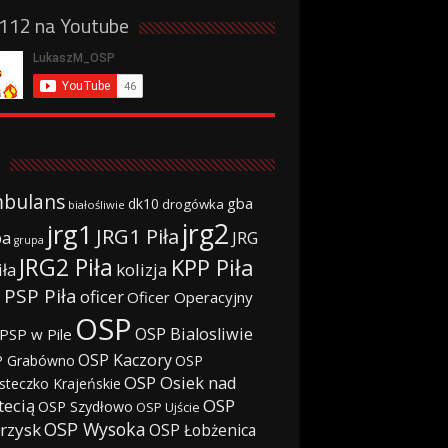
a112 na Youtube
bulans
gba
dk10
drogówka
białośliwie
jrg2
jrg1
JRG1 Piła
JRG
ba
grupa
JRG2 Piła
KPP Piła
iła
kolizja
 PSP Piła
oficer
Oficer Operacyjny
OSP
OSP Bialosliwie
PSP w Pile
OSP Kaczory
 Grabówno
OSP
OSP Osiek nad
steczko Krajeńskie
tecią
OSP
OSP Szydłowo
OSP Ujście
OSP Wysoka
rzysk
OSP Łobżenica