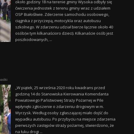
około godziny 18 na terenie gminy Wysoka odbyły się
ćwiczenia jednostek z terenu gminy wraz z udziałem
OSP Białośliwie. Zderzenie samochodu osobowego,
ciągnika z przyczepą, motocykla oraz autobusu
szkolnego. W zdarzeniu udział bierze łącznie około 40
osób(w tym kilkanaścioro dzieci). Kilkanaście osób jest
poszkodowanych, ...
adki
„W piątek, 25 września 2020 roku kwadrans przed
godziną 14 do Stanowiska Kierowania Komendanta
Powiatowego Państwowej Straży Pożarnej w Pile
wpłynęło zgłoszenie o zdarzeniu drogowym w m.
Wyrzysk. Według osoby zgłaszającej miało dojść do
wypadku autobusu. Po przybyciu na miejsce zdarzenia
pierwszych zastępów straży pożarnej, stwierdzono, że
na łuku drogi ...