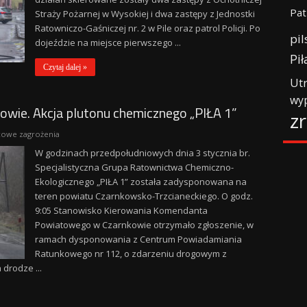
Pat
Straży Pożarnej w Wysokiej i dwa zastępy z Jednostki
Ratowniczo-Gaśniczej nr. 2 w Pile oraz patrol Policji. Po
pil
dojeździe na miejsce pierwszego ...
Pił
Czytaj dalej »
Ut
wy
ie. Akcja plutonu chemicznego „PIŁA 1”
z
cowe zagrożenia
W godzinach przedpołudniowych dnia 3 stycznia br.
Specjalistyczna Grupa Ratownictwa Chemiczno-
Ekologicznego „PIŁA 1” została zadysponowana na
teren powiatu Czarnkowsko-Trzcianeckiego. O godz.
9:05 Stanowisko Kierowania Komendanta
Powiatowego w Czarnkowie otrzymało zgłoszenie, w
ramach dysponowania z Centrum Powiadamiania
Ratunkowego nr 112, o zdarzeniu drogowym z
drodze ...