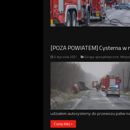
[POZA POWIATEM] Cysterna w row
6 stycznia 2021
Grupy specjalistyczne
,
Miejs
udziałem autocysterny do przewozu paliw na 
Czytaj dalej »