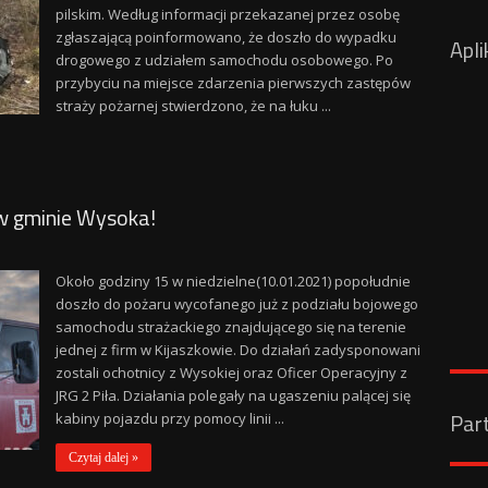
pilskim. Według informacji przekazanej przez osobę
zgłaszającą poinformowano, że doszło do wypadku
Apli
drogowego z udziałem samochodu osobowego. Po
przybyciu na miejsce zdarzenia pierwszych zastępów
straży pożarnej stwierdzono, że na łuku ...
w gminie Wysoka!
Około godziny 15 w niedzielne(10.01.2021) popołudnie
doszło do pożaru wycofanego już z podziału bojowego
samochodu strażackiego znajdującego się na terenie
jednej z firm w Kijaszkowie. Do działań zadysponowani
zostali ochotnicy z Wysokiej oraz Oficer Operacyjny z
JRG 2 Piła. Działania polegały na ugaszeniu palącej się
Par
kabiny pojazdu przy pomocy linii ...
Czytaj dalej »