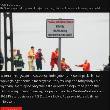
26 lipca 2020
Grupy specjalistyczne
,
Miejscowe zagrożenia
,
Pierwsza Pomoc
,
Wypadki
W dniu dzisiejszym (26.07.2020) około godziny 15:00 do pilskich służb
wpłynęło zgłoszenie o mężczyźnie który zniknął pod taflą wody i nie
wypłynął. Na miejsce natychmiast skierowano najbliższe jednostki
Ochotniczej Straży Pożarnej, Grupę Ratownictwa Wodno-Nurkowego z
JRG2 Piła z łodzią oraz JRG Złotów z łódką. Po przyjeździe służb na
miejsce i ...