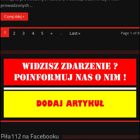
prowadzonych ...
Czytaj dalej »
1
2
3
4
5
»
...
Last »
Page 1 of 8
Piła112 na Facebooku