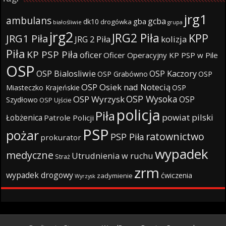
jrg1
ambulans
gcba
gba
dk10
drogówka
białośliwie
grupa
jrg2
JRG2 Piła
KPP
JRG1 Piła
JRG 2 Piła
kolizja
Piła
KP PSP Piła
oficer
Oficer Operacyjny KP PSP w Pile
OSP
OSP Bialosliwie
OSP Kaczory
OSP Grabówno
OSP
OSP Osiek nad Notecią
Miasteczko Krajeńskie
OSP
OSP Wysoka
OSP Wyrzysk
OSP
Szydłowo
OSP Ujście
policja
Piła
powiat pilski
Łobżenica
Patrole Policji
PSP
pożar
ratownictwo
PSP Piła
prokurator
wypadek
medyczne
Utrudnienia w ruchu
Straż
zrm
wypadek drogowy
ćwiczenia
zadymienie
Wyrzysk