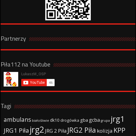
Partnerzy
Piła112 na Youtube
Tagi
jrg1
ambulans
gcba
gba
dk10
drogówka
białośliwie
grupa
jrg2
JRG2 Piła
KPP
JRG1 Piła
JRG 2 Piła
kolizja