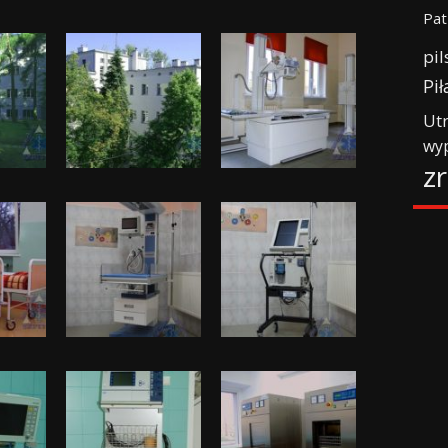
Pat
pil
Pił
Ut
wy
z