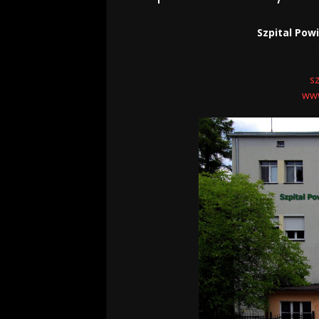
Szpital Pow
s
www