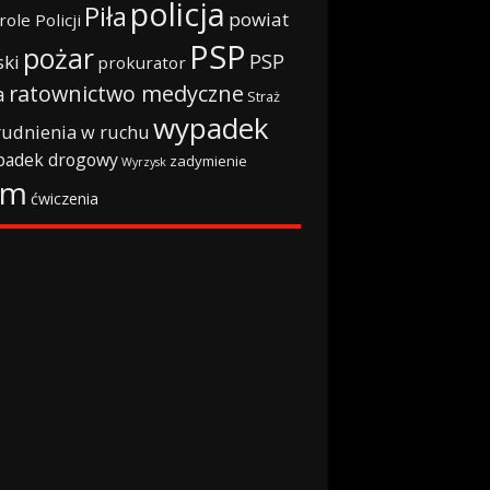
policja
Piła
powiat
role Policji
PSP
pożar
PSP
ski
prokurator
ratownictwo medyczne
a
Straż
wypadek
rudnienia w ruchu
padek drogowy
zadymienie
Wyrzysk
rm
ćwiczenia