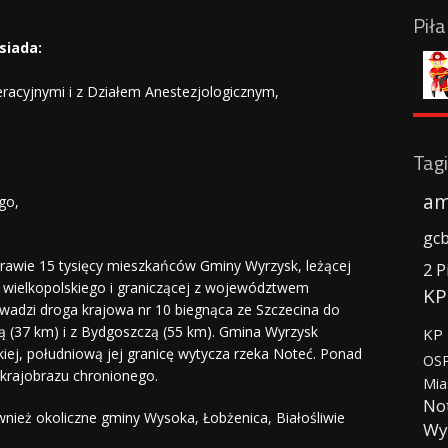
Pił
siada:
racyjnymi i z Działem Anestezjologicznym,
Tagi
am
go,
gc
j prawie 15 tysięcy mieszkańców Gminy Wyrzysk, leżącej
2 P
wielkopolskiego i graniczącej z województwem
KP
adzi droga krajowa nr 10 biegnąca ze Szczecina do
łą (37 km) i z Bydgoszczą (55 km). Gmina Wyrzysk
KP 
iej, południową jej granicę wytycza rzeka Noteć. Ponad
OSP
krajobrazu chronionego.
Mia
No
wnież okoliczne gminy Wysoka, Łobżenica, Białośliwie
Wy