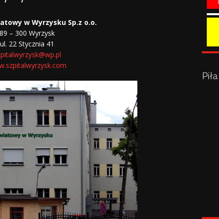
iatowy w Wyrzysku Sp.z o.o.
89 – 300 Wyrzysk
ul. 22 Stycznia 41
zpitalwyrzysk@wp.pl
.szpitalwyrzysk.com
Pił