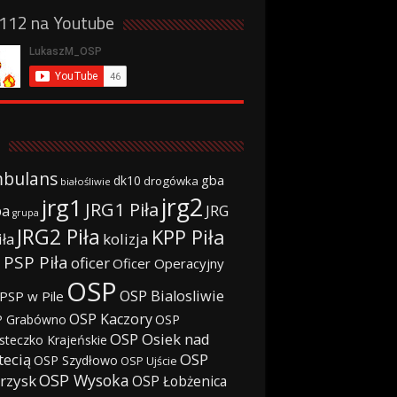
a112 na Youtube
bulans
gba
dk10
drogówka
białośliwie
jrg2
jrg1
JRG1 Piła
JRG
ba
grupa
JRG2 Piła
KPP Piła
iła
kolizja
 PSP Piła
oficer
Oficer Operacyjny
OSP
OSP Bialosliwie
PSP w Pile
OSP Kaczory
 Grabówno
OSP
OSP Osiek nad
steczko Krajeńskie
tecią
OSP
OSP Szydłowo
OSP Ujście
OSP Wysoka
rzysk
OSP Łobżenica