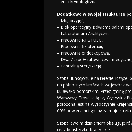
– endokrynologiczną.
Dodatkowo w swojej strukturze po
– Izbę przyjęć,
– Blok operacyjny z dwiema salami ope
– Laboratorium Analityczne,
– Pracownie RTG i USG,
– Pracownię fizjoterapii,
– Pracownię endoskopową,
– Dwa Zespoły ratownictwa medyczne
– Centralną sterylizację.
Szpital funkcjonuje na terenie liczące
na północnych krańcach województwa 
kujawsko-pomorskim. Przez gminę prow
Warszawy. Trasa ta łączy Wyrzysk z Pi
położona jest na Wysoczyźnie Krajeńsk
60% powierzchni gminy zajmuje strefa 
Szpital swoim działaniem obsługuje ró
oraz Miasteczko Krajeńskie.