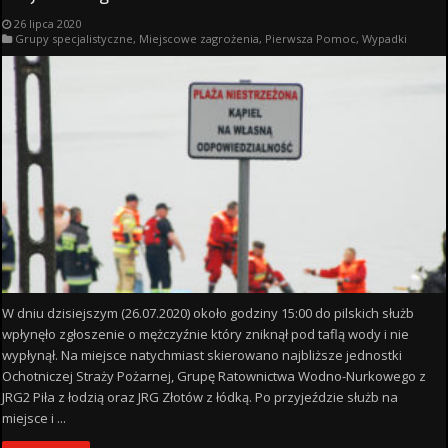
26 lipca 2020
Grupy specjalistyczne
,
Miejscowe zagrożenia
,
Pierwsza Pomoc
,
Wypadki
W dniu dzisiejszym (26.07.2020) około godziny 15:00 do pilskich służb
wpłynęło zgłoszenie o mężczyźnie który zniknął pod taflą wody i nie
wypłynął. Na miejsce natychmiast skierowano najbliższe jednostki
Ochotniczej Straży Pożarnej, Grupę Ratownictwa Wodno-Nurkowego z
JRG2 Piła z łodzią oraz JRG Złotów z łódką. Po przyjeździe służb na
miejsce i ...