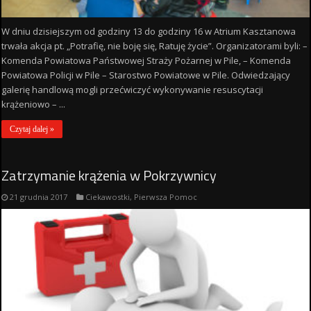
W dniu dzisiejszym od godziny 13 do godziny 16 w Atrium Kasztanowa
trwała akcja pt. „Potrafię, nie boję się, Ratuję życie”. Organizatorami byli: –
Komenda Powiatowa Państwowej Straży Pożarnej w Pile, – Komenda
Powiatowa Policji w Pile – Starostwo Powiatowe w Pile. Odwiedzający
galerię handlową mogli przećwiczyć wykonywanie resuscytacji
krążeniowo – ...
Czytaj dalej »
Zatrzymanie krążenia w Pokrzywnicy
21 grudnia 2017
Ciekawostki
,
Pierwsza Pomoc