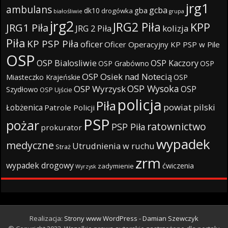
jrg1
ambulans
gcba
gba
dk10
drogówka
białośliwie
grupa
jrg2
JRG2 Piła
KPP
JRG1 Piła
JRG 2 Piła
kolizja
Piła
KP PSP Piła
oficer
Oficer Operacyjny KP PSP w Pile
OSP
OSP Bialosliwie
OSP Kaczory
OSP Grabówno
OSP
OSP Osiek nad Notecią
Miasteczko Krajeńskie
OSP
OSP Wysoka
OSP Wyrzysk
OSP
Szydłowo
OSP Ujście
policja
Piła
powiat pilski
Łobżenica
Patrole Policji
PSP
pożar
ratownictwo
PSP Piła
prokurator
wypadek
medyczne
Utrudnienia w ruchu
Straż
zrm
wypadek drogowy
ćwiczenia
zadymienie
Wyrzysk
Realizacja:
Strony www WordPress - Damian Szewczyk