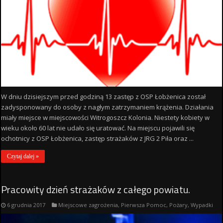
W dniu dzisiejszym przed godziną 13 zastęp z OSP Łobżenica został
zadysponowany do osoby z nagłym zatrzymaniem krążenia. Działania
miały miejsce w miejscowości Witrogoszcz Kolonia. Niestety kobiety w
wieku około 60 lat nie udało się uratować. Na miejscu pojawili się
ochotnicy z OSP Łobżenica, zastęp strażaków z JRG 2 Piła oraz ...
Czytaj dalej »
Pracowity dzień strażaków z całego powiatu.
6 grudnia 2017
Miejscowe zagrożenia
,
Pierwsza Pomoc
,
Pożary
,
Wypadki