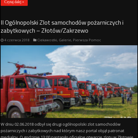
Czytaj dalej »
II Ogólnopolski Zlot samochodów pożarniczych i
zabytkowych – Złotów/Zakrzewo
4 czerwca 2018
Ciekawostki
,
Galerie
,
Pierwsza Pomoc
W dniu 02.06.2018 odbył się drugi ogólnopolski zlot samochodów
pożarniczych i zabytkowych nad którym nasz portal objął patronat
medialny. O godzinie 13:00 nastąpiło oficjalne otwarcie zlotu w Złotowie.