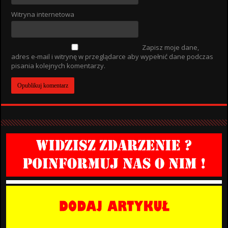
Witryna internetowa
Zapisz moje dane,
adres e-mail i witrynę w przeglądarce aby wypełnić dane podczas
pisania kolejnych komentarzy.