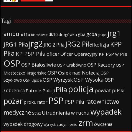
Tagi
jrg1
ambulans
gcba
gba
dk10
drogówka
białośliwie
grupa
jrg2
JRG2 Piła
KPP
JRG1 Piła
JRG 2 Piła
kolizja
Piła
KP PSP Piła
oficer
Oficer Operacyjny KP PSP w Pile
OSP
OSP Bialosliwie
OSP Kaczory
OSP Grabówno
OSP
OSP Osiek nad Notecią
Miasteczko Krajeńskie
OSP
OSP Wysoka
OSP Wyrzysk
OSP
Szydłowo
OSP Ujście
policja
Piła
powiat pilski
Łobżenica
Patrole Policji
PSP
pożar
ratownictwo
PSP Piła
prokurator
wypadek
medyczne
Utrudnienia w ruchu
Straż
zrm
wypadek drogowy
ćwiczenia
zadymienie
Wyrzysk