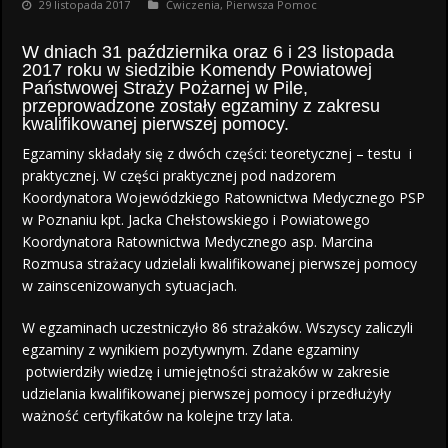
29 listopada 2017
Ćwiczenia
,
Pierwsza Pomoc
W dniach 31 października oraz 6 i 23 listopada
2017 roku w siedzibie Komendy Powiatowej
Państwowej Straży Pożarnej w Pile,
przeprowadzone zostały egzaminy z zakresu
kwalifikowanej pierwszej pomocy.
Egzaminy składały się z dwóch części: teoretycznej – testu i
praktycznej. W części praktycznej pod nadzorem
Koordynatora Wojewódzkiego Ratownictwa Medycznego PSP
w Poznaniu kpt. Jacka Chełstowskiego i Powiatowego
Koordynatora Ratownictwa Medycznego asp. Marcina
Rozmusa strażacy udzielali kwalifikowanej pierwszej pomocy
w zainscenizowanych sytuacjach.
W egzaminach uczestniczyło 86 strażaków. Wszyscy zaliczyli
egzaminy z wynikiem pozytywnym. Zdane egzaminy
potwierdziły wiedzę i umiejętności strażaków w zakresie
udzielania kwalifikowanej pierwszej pomocy i przedłużyły
ważność certyfikatów na kolejne trzy lata.