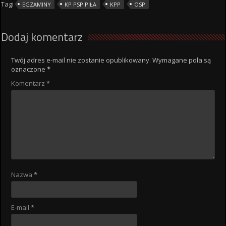
Tagi
EGZAMINY
KP PSP PIŁA
KPP
OSP
Dodaj komentarz
Twój adres e-mail nie zostanie opublikowany.
Wymagane pola są
oznaczone
*
Komentarz
*
Nazwa
*
E-mail
*