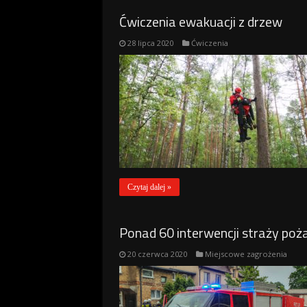
Ćwiczenia ewakuacji z drzew
28 lipca 2020
Ćwiczenia
Czytaj dalej »
Ponad 60 interwencji straży poż
20 czerwca 2020
Miejscowe zagrożenia