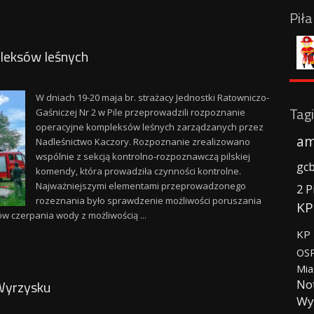
Pił
leksów leśnych
W dniach 19-20 maja br. strażacy Jednostki Ratowniczo-
Tagi
Gaśniczej Nr 2 w Pile przeprowadzili rozpoznanie
operacyjne kompleksów leśnych zarządzanych przez
am
Nadleśnictwo Kaczory. Rozpoznanie zrealizowano
wspólnie z sekcją kontrolno-rozpoznawczą pilskiej
gc
komendy, która prowadziła czynności kontrolne.
Najważniejszymi elementami przeprowadzonego
2 P
rozeznania było sprawdzenie możliwości poruszania
KP
w czerpania wody z możliwością ...
KP 
OSP
Mia
No
Wyrzysku
Wy