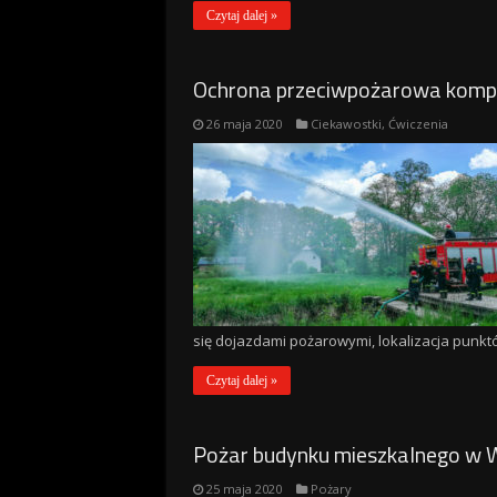
Czytaj dalej »
Ochrona przeciwpożarowa komp
26 maja 2020
Ciekawostki
,
Ćwiczenia
się dojazdami pożarowymi, lokalizacja punktó
Czytaj dalej »
Pożar budynku mieszkalnego w 
25 maja 2020
Pożary