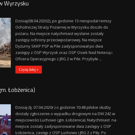
 w Wyrzysku
Dzisiaj(08.04.20202), po godzinie 13 nieopodal remizy
Ochotniczej Straży Pożarnej w Wyrzysku doszło do
pożaru. Na miejsce natychmiast wysłane zostały
zastępy ochrony przeciwpożarowej. Na miejsce
Dyżurny SKKP PSP w Pile zadysponował po dwa
zastępy z OSP Wyrzysk oraz OSP Osiek Nad Notecią i
Oficera Operacyjnego z JRG 2 w Pile. Przybyłe ...
Czytaj dalej »
m. Łobżenica)
Dzisiaj (tj. 07.04.2020r.) o godzinie 10:48 pilskie służby
dostały zgłoszenie o wypadku drogowym na DW 242 w
miejscowości Luchowo (gm. Łobżenica). Natychmiast na
miejsce zostały zadysponowane dwa zastępy z OSP
Łobżenica, zastęp z OSP Luchowo i JRG 2 z Piły. Po