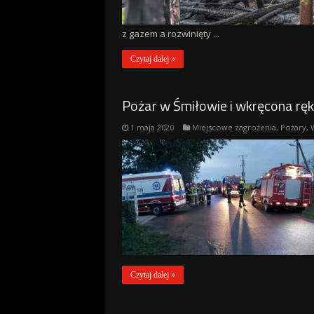
z gazem a rozwinięty ...
Czytaj dalej »
Pożar w Śmiłowie i wkręcona ręk
1 maja 2020
Miejscowe zagrożenia
,
Pożary
,
Czytaj dalej »