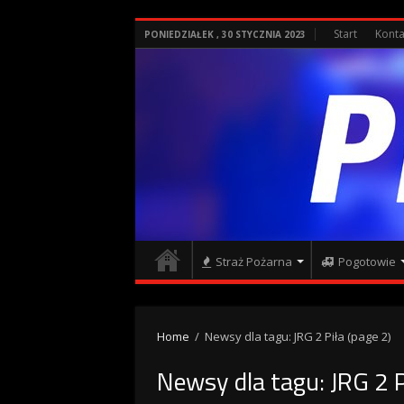
Start
Konta
PONIEDZIAŁEK , 30 STYCZNIA 2023
Straż Pożarna
Pogotowie
Home
/
Newsy dla tagu: JRG 2 Piła
(page 2)
Newsy dla tagu:
JRG 2 P