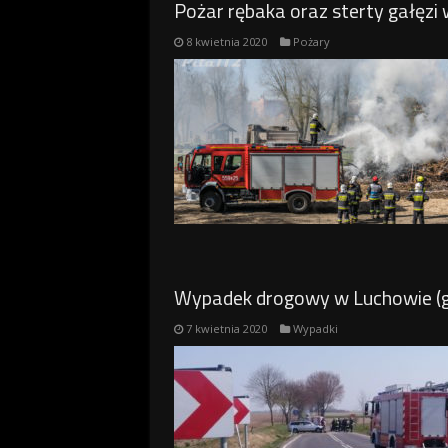
Pożar rębaka oraz sterty gałęzi
8 kwietnia 2020
Pożary
Wypadek drogowy w Luchowie (g
7 kwietnia 2020
Wypadki