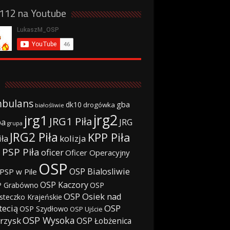
a112 na Youtube
bulans
gba
dk10
drogówka
białośliwie
jrg2
jrg1
JRG1 Piła
JRG
ba
grupa
JRG2 Piła
KPP Piła
iła
kolizja
 PSP Piła
oficer
Oficer Operacyjny
OSP
OSP Bialosliwie
PSP w Pile
OSP Kaczory
 Grabówno
OSP
OSP Osiek nad
steczko Krajeńskie
tecią
OSP
OSP Szydłowo
OSP Ujście
OSP Wysoka
rzysk
OSP Łobżenica