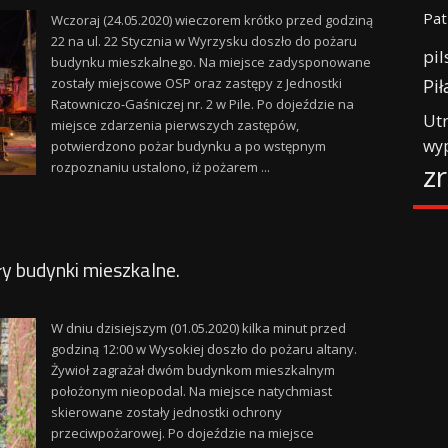
Pat
Wczoraj (24.05.2020) wieczorem krótko przed godziną
22 na ul. 22 Stycznia w Wyrzysku doszło do pożaru
pil
budynku mieszkalnego. Na miejsce zadysponowane
Pił
zostały miejscowe OSP oraz zastępy z Jednostki
Ratowniczo-Gaśniczej nr. 2 w Pile. Po dojeździe na
Ut
miejsce zdarzenia pierwszych zastępów,
wy
potwierdzono pożar budynku a po wstępnym
z
rozpoznaniu ustalono, iż pożarem ...
y budynki mieszkalne.
W dniu dzisiejszym (01.05.2020) kilka minut przed
godziną 12:00 w Wysokiej doszło do pożaru altany.
Żywioł zagrażał dwóm budynkom mieszkalnym
położonym nieopodal. Na miejsce natychmiast
skierowane zostały jednostki ochrony
przeciwpożarowej. Po dojeździe na miejsce