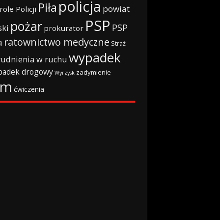
policja
Piła
powiat
role Policji
PSP
pożar
PSP
ski
prokurator
ratownictwo medyczne
a
Straż
wypadek
rudnienia w ruchu
padek drogowy
zadymienie
Wyrzysk
rm
ćwiczenia