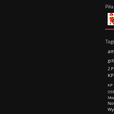
Pił
Tagi
am
gc
2 P
KP
KP 
OSP
Mia
No
Wy