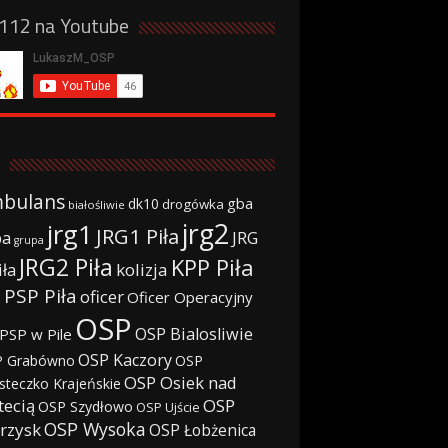
a112 na Youtube
bulans
gba
dk10
drogówka
białośliwie
jrg2
jrg1
JRG1 Piła
JRG
ba
grupa
JRG2 Piła
KPP Piła
iła
kolizja
 PSP Piła
oficer
Oficer Operacyjny
OSP
OSP Bialosliwie
PSP w Pile
OSP Kaczory
 Grabówno
OSP
OSP Osiek nad
steczko Krajeńskie
tecią
OSP
OSP Szydłowo
OSP Ujście
OSP Wysoka
rzysk
OSP Łobżenica