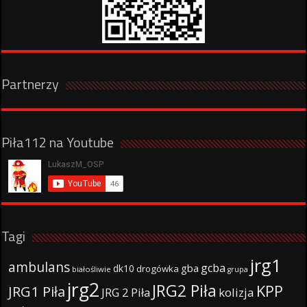
Partnerzy
Piła112 na Youtube
Tagi
jrg1
ambulans
gcba
gba
dk10
drogówka
białośliwie
grupa
jrg2
JRG2 Piła
KPP
JRG1 Piła
JRG 2 Piła
kolizja