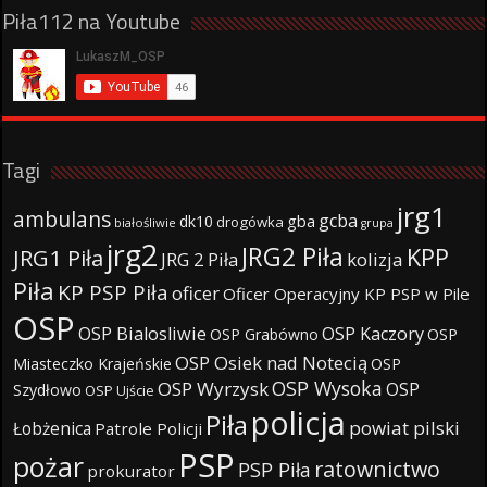
Piła112 na Youtube
Tagi
jrg1
ambulans
gcba
gba
dk10
drogówka
białośliwie
grupa
jrg2
JRG2 Piła
KPP
JRG1 Piła
JRG 2 Piła
kolizja
Piła
KP PSP Piła
oficer
Oficer Operacyjny KP PSP w Pile
OSP
OSP Bialosliwie
OSP Kaczory
OSP Grabówno
OSP
OSP Osiek nad Notecią
Miasteczko Krajeńskie
OSP
OSP Wysoka
OSP Wyrzysk
OSP
Szydłowo
OSP Ujście
policja
Piła
powiat pilski
Łobżenica
Patrole Policji
PSP
pożar
ratownictwo
PSP Piła
prokurator