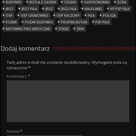
BUDYNEK
BUTLA Z GAZEM
CZUJKA
GASTRONOMIA
GCBA
JRG1
JRG1 PIŁA
JRG2
JRG2 PIŁA
KAUFLAND
KP PSP PIŁA
OSP
OSP GRABÓWNO
OSP KACZORY
PIŁA
POLICJA
POŻAR
POŻAR BUDYNKU
PROPAN-BUTAN
PSP PIŁA
RATOWNICTWO MEDYCZNE
STRAŻ
ZRM
Dodaj komentarz
Twój adres e-mail nie zostanie opublikowany.
Wymagane pola są
oznaczone
*
Komentarz
*
Nazwa
*