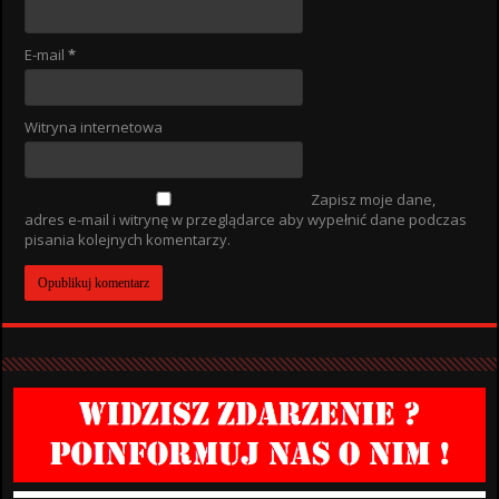
E-mail
*
Witryna internetowa
Zapisz moje dane,
adres e-mail i witrynę w przeglądarce aby wypełnić dane podczas
pisania kolejnych komentarzy.