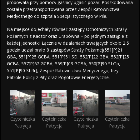
próbowała przy pomocy gaśnicy ugasić pożar. Poszkodowana
została przetransportowana przez Zespół Ratownictwa
Medycznego do szpitala Specjalistycznego w Pile.
Na miejsce dojechały również zastępy Ochotniczych Straży
Pożarnych z Kaczor oraz Grabówna – po jednym zastępie z
każdej jednostki. Łącznie w działaniach trwających około 2,5
godzin udział brało 8 zastępów Straży Pożarnej(551[P]21
GBA, 551[P]25 GCBA, 551[P]51 SD, 552[P]22 GBA, 552[P]25
GCBA, 557[P]62 GCBA, 559[P]03 GCBA, 550[P]90 SLOp,
551[P]90 SLRr), Zespół Ratownictwa Medycznego, trzy
Patrole Policji z Piły oraz Pogotowie Energetyczne.
Czytelniczka
Czytelniczka
Czytelniczka
Czytelniczka
Patrycja
Patrycja
Patrycja
Patrycja