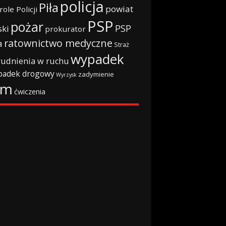
policja
Piła
powiat
role Policji
PSP
pożar
PSP
ski
prokurator
ratownictwo medyczne
a
Straż
wypadek
rudnienia w ruchu
padek drogowy
zadymienie
Wyrzysk
rm
ćwiczenia