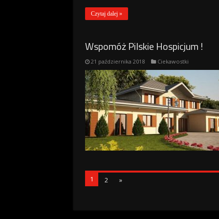
Czytaj dalej »
Wspomóż Pilskie Hospicjum !
21 października 2018
Ciekawostki
1
2
»