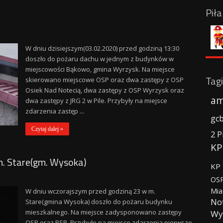
Pił
W dniu dzisiejszym(03.02.2020) przed godziną 13:30
doszło do pożaru dachu w jednym z budynków w
miejscowości Bąkowo, gmina Wyrzysk. Na miejsce
Tagi
skierowano miejscowe OSP oraz dwa zastępy z OSP
Osiek Nad Notecią, dwa zastępy z OSP Wyrzysk oraz
am
dwa zastępy z JRG 2 w Pile. Przybyły na miejsce
zdarzenia zastęp ...
gc
Czytaj dalej »
2 P
KP
. Stare(gm. Wysoka)
KP 
OSP
Mia
W dniu wczorajszym przed godziną 23 w m.
No
Stare(gmina Wysoka) doszło do pożaru budynku
mieszkalnego. Na miejsce zadysponowano zastępy
Wy
OSP oraz PSP. Przybyłe na miejsce zdarzenia pierwsze