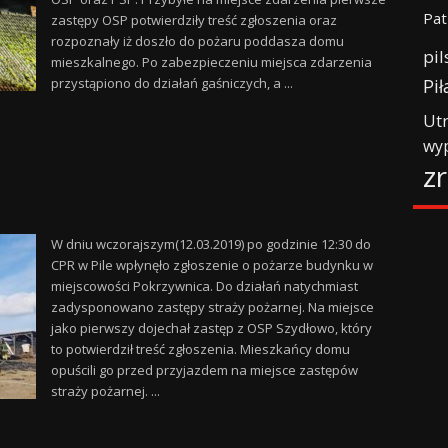
Pat
zastępy OSP potwierdziły treść zgłoszenia oraz
rozpoznały iż doszło do pożaru poddasza domu
pil
mieszkalnego. Po zabezpieczeniu miejsca zdarzenia
Pił
przystąpiono do działań gaśniczych, a ...
Ut
wy
z
W dniu wczorajszym(12.03.2019) po godzinie 12:30 do
CPR w Pile wpłynęło zgłoszenie o pożarze budynku w
miejscowości Pokrzywnica. Do działań natychmiast
zadysponowano zastępy straży pożarnej. Na miejsce
jako pierwszy dojechał zastęp z OSP Szydłowo, który
to potwierdził treść zgłoszenia. Mieszkańcy domu
opuścili go przed przyjazdem na miejsce zastępów
straży pożarnej. ...