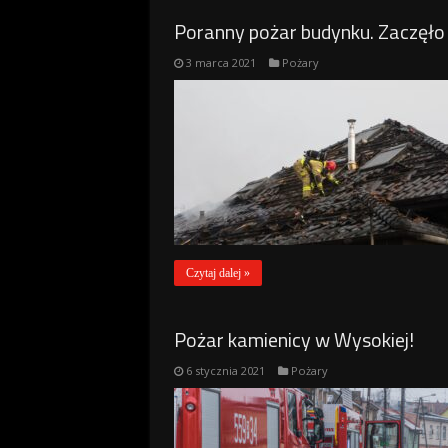
Poranny pożar budynku. Zaczęło 
3 marca 2021
Pożary
Czytaj dalej »
Pożar kamienicy w Wysokiej!
6 stycznia 2021
Pożary