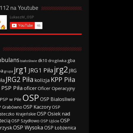
a112 na Youtube
bulans
gba
dk10
drogówka
białośliwie
jrg2
jrg1
JRG1 Piła
JRG
ba
grupa
JRG2 Piła
KPP Piła
iła
kolizja
 PSP Piła
oficer
Oficer Operacyjny
OSP
OSP Bialosliwie
PSP w Pile
OSP Kaczory
 Grabówno
OSP
OSP Osiek nad
steczko Krajeńskie
tecią
OSP
OSP Szydłowo
OSP Ujście
OSP Wysoka
rzysk
OSP Łobżenica