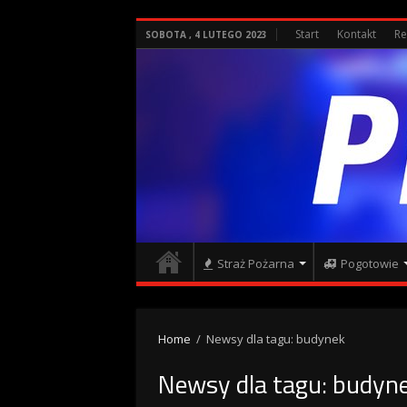
Start
Kontakt
Re
SOBOTA , 4 LUTEGO 2023
Straż Pożarna
Pogotowie
Home
/
Newsy dla tagu: budynek
Newsy dla tagu:
budyn