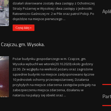
działań skierowane zostały dwa zastępy z Ochotniczej
Straży Pożarnej w Wysokiej i dwa zastępy z Jednostki
Apli
Ratowniczo-Gaśniczej nr. 2 w Pile oraz patrol Policji. Po
dojeździe na miejsce pierwszego ...
Czytaj dalej »
Czajczu, gm. Wysoka.
Pożar budynku gospodarczego w m. Czajcze, gm.
Wysoka wybuchł we wtorek(20.10.2020) około godziny
22:30. Ze względu na wielkość pożaru oraz zagrożone
sąsiednie budynki na miejsce zadysponowano łącznie
10 jednostek ochorny przeciwpożarowej. Działania
przybyłych na miejsce zdarzenia zastępów polegały na
zabezpieczeniu miejsca zdarzenia, działaniu w
Par
natarciu na palący się obiekt oraz ...