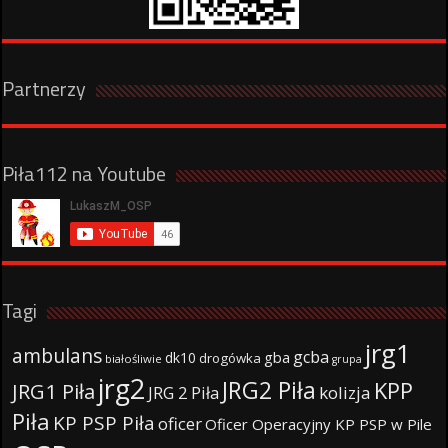
Partnerzy
Piła112 na Youtube
Tagi
jrg1
ambulans
gcba
gba
dk10
drogówka
białośliwie
grupa
jrg2
JRG2 Piła
KPP
JRG1 Piła
JRG 2 Piła
kolizja
Piła
KP PSP Piła
oficer
Oficer Operacyjny KP PSP w Pile