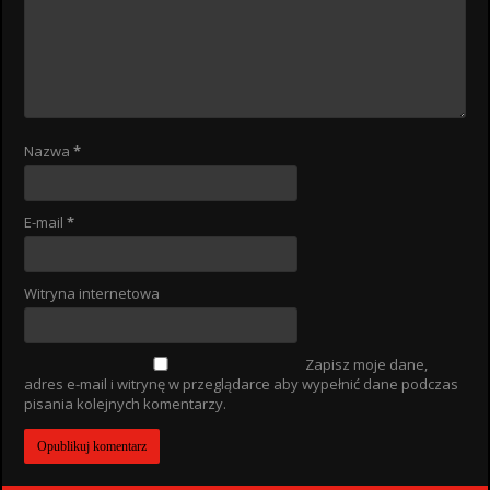
Nazwa
*
E-mail
*
Witryna internetowa
Zapisz moje dane,
adres e-mail i witrynę w przeglądarce aby wypełnić dane podczas
pisania kolejnych komentarzy.