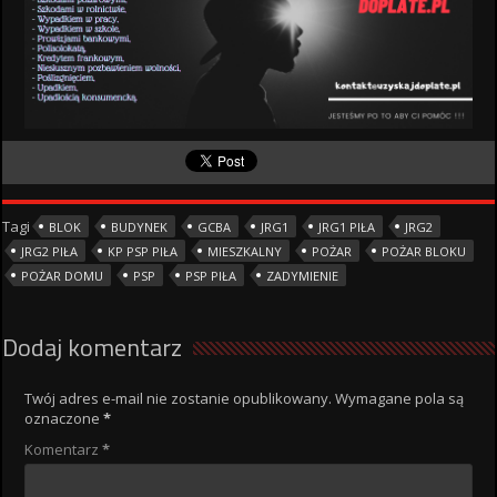
Tagi
BLOK
BUDYNEK
GCBA
JRG1
JRG1 PIŁA
JRG2
JRG2 PIŁA
KP PSP PIŁA
MIESZKALNY
POŻAR
POŻAR BLOKU
POŻAR DOMU
PSP
PSP PIŁA
ZADYMIENIE
Dodaj komentarz
Twój adres e-mail nie zostanie opublikowany.
Wymagane pola są
oznaczone
*
Komentarz
*