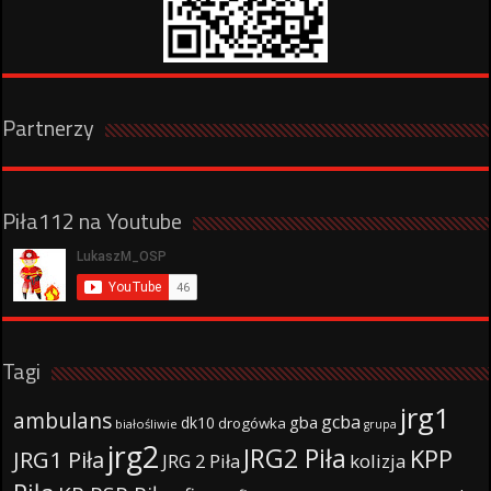
Partnerzy
Piła112 na Youtube
Tagi
jrg1
ambulans
gcba
gba
dk10
drogówka
białośliwie
grupa
jrg2
JRG2 Piła
KPP
JRG1 Piła
JRG 2 Piła
kolizja