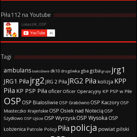
Piła112 na Youtube
Tagi
jrg1
ambulans
gcba
gba
dk10
drogówka
białośliwie
grupa
jrg2
JRG2 Piła
KPP
JRG1 Piła
JRG 2 Piła
kolizja
Piła
KP PSP Piła
oficer
Oficer Operacyjny KP PSP w Pile
OSP
OSP Bialosliwie
OSP Kaczory
OSP Grabówno
OSP
OSP Osiek nad Notecią
Miasteczko Krajeńskie
OSP
OSP Wysoka
OSP Wyrzysk
OSP
Szydłowo
OSP Ujście
policja
Piła
powiat pilski
Łobżenica
Patrole Policji