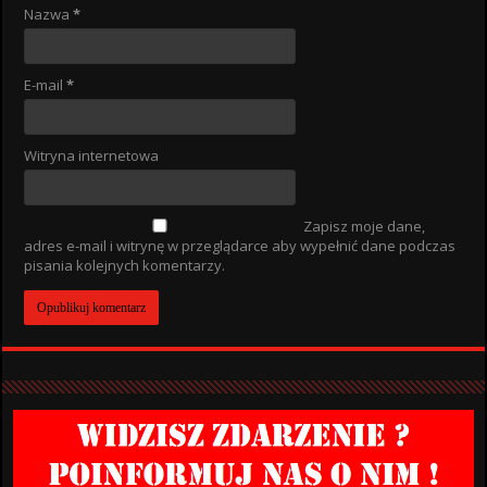
Nazwa
*
E-mail
*
Witryna internetowa
Zapisz moje dane,
adres e-mail i witrynę w przeglądarce aby wypełnić dane podczas
pisania kolejnych komentarzy.