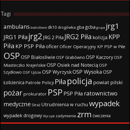
Tagi
jrg1
ambulans
gcba
gba
dk10
drogówka
białośliwie
grupa
jrg2
JRG2 Piła
KPP
JRG1 Piła
JRG 2 Piła
kolizja
Piła
KP PSP Piła
oficer
Oficer Operacyjny KP PSP w Pile
OSP
OSP Bialosliwie
OSP Kaczory
OSP Grabówno
OSP
OSP Osiek nad Notecią
Miasteczko Krajeńskie
OSP
OSP Wysoka
OSP Wyrzysk
OSP
Szydłowo
OSP Ujście
policja
Piła
powiat pilski
Łobżenica
Patrole Policji
PSP
pożar
ratownictwo
PSP Piła
prokurator
wypadek
medyczne
Utrudnienia w ruchu
Straż
zrm
wypadek drogowy
ćwiczenia
zadymienie
Wyrzysk