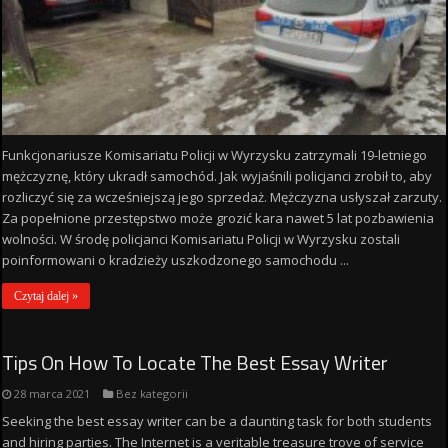
Funkcjonariusze Komisariatu Policji w Wyrzysku zatrzymali 19-letniego
mężczyznę, który ukradł samochód. Jak wyjaśnili policjanci zrobił to, aby
rozliczyć się za wcześniejszą jego sprzedaż. Mężczyzna usłyszał zarzuty.
Za popełnione przestępstwo może grozić kara nawet 5 lat pozbawienia
wolności. W środę policjanci Komisariatu Policji w Wyrzysku zostali
poinformowani o kradzieży uszkodzonego samochodu ...
Czytaj dalej »
Tips On How To Locate The Best Essay Writer
28 marca 2021
Bez kategorii
Seeking the best essay writer can be a daunting task for both students
and hiring parties. The Internet is a veritable treasure trove of service