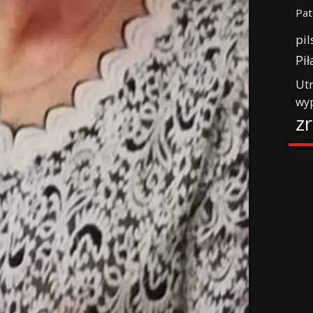
Pat
pil
Pił
Ut
wy
z