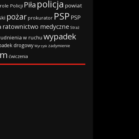
policja
Piła
powiat
role Policji
PSP
pożar
PSP
ski
prokurator
ratownictwo medyczne
a
Straż
wypadek
rudnienia w ruchu
padek drogowy
zadymienie
Wyrzysk
rm
ćwiczenia