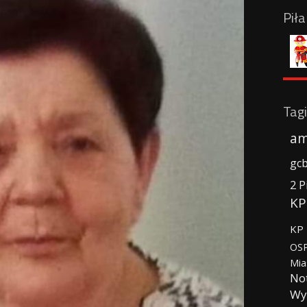
Pił
Tagi
am
gc
2 P
KP
KP 
OSP
Mia
No
Wy