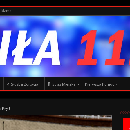
eklama
Służba Zdrowia
Straż Miejska
Pierwsza Pomoc
Piły !