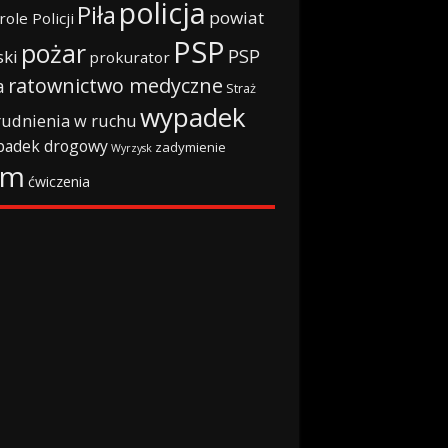
policja
Piła
powiat
role Policji
PSP
pożar
PSP
ski
prokurator
ratownictwo medyczne
a
Straż
wypadek
rudnienia w ruchu
padek drogowy
zadymienie
Wyrzysk
rm
ćwiczenia