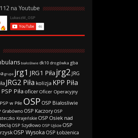
a112 na Youtube
bulans
gba
dk10
drogówka
białośliwie
jrg2
jrg1
JRG1 Piła
JRG
ba
grupa
JRG2 Piła
KPP Piła
iła
kolizja
 PSP Piła
oficer
Oficer Operacyjny
OSP
OSP Bialosliwie
PSP w Pile
OSP Kaczory
 Grabówno
OSP
OSP Osiek nad
steczko Krajeńskie
tecią
OSP
OSP Szydłowo
OSP Ujście
OSP Wysoka
rzysk
OSP Łobżenica