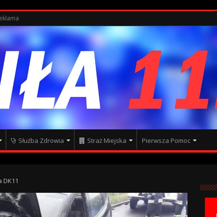
eklama
Służba Zdrowia
Straż Miejska
Pierwsza Pomoc
a DK11