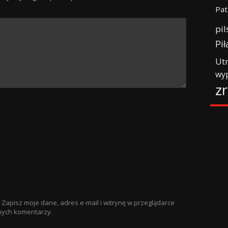
Pat
pil
Pił
Ut
wy
z
Zapisz moje dane, adres e-mail i witrynę w przeglądarce
nych komentarzy.