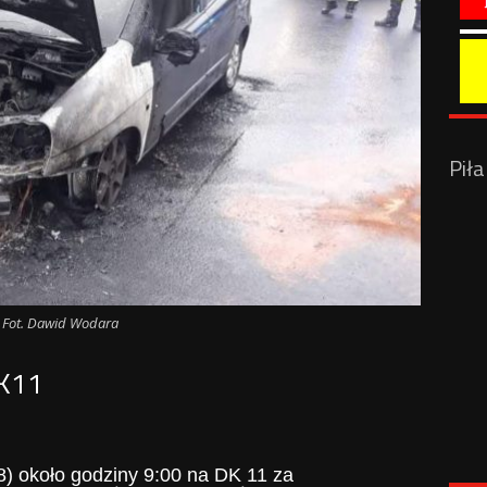
Pił
Fot. Dawid Wodara
DK11
) około godziny 9:00 na DK 11 za