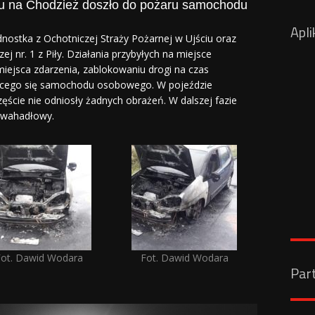
ku na Chodzież doszło do pożaru samochodu
Apli
ostka z Ochotniczej Straży Pożarnej w Ujściu oraz
j nr. 1 z Piły. Działania przybyłych na miejsce
iejsca zdarzenia, zablokowaniu drogi na czas
lącego się samochodu osobowego. W pojeździe
ęście nie odniosły żadnych obrażeń. W dalszej fazie
 wahadłowy.
Fot. Dawid Wodara
Fot. Dawid Wodara
Par