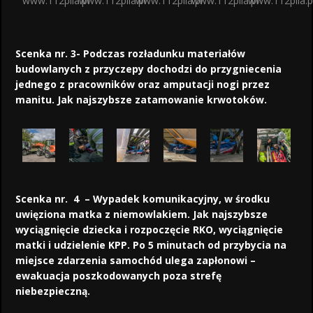
www.112pila.pl
www.112pila.pl
www.112pila.pl
www.112pila.pl
www.112pila.p
Scenka nr. 3- Podczas rozładunku materiałów
budowlanych z przyczepy dochodzi do przygniecenia
jednego z pracowników oraz amputacji nogi przez
manitu. Jak najszybsze zatamowanie krwotoków.
Scenka nr. 4 – Wypadek komunikacyjny, w środku
uwięziona matka z niemowlakiem. Jak najszybsze
wyciągnięcie dziecka i rozpoczęcie RKO, wyciągnięcie
matki i udzielenie KPP. Po 5 minutach od przybycia na
miejsce zdarzenia samochód ulega zapłonowi –
ewakuacja poszkodowanych poza strefę
niebezpieczną.