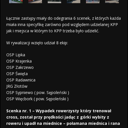
Łącznie zastępy miały do odegrania 6 scenek, z których każda
miała inna specyfikę zarówno pod względem udzielanej KPP
jak i miejsca w którym to KPP trzeba było udzielić.
W rywalizacji wzięło udział 8 ekip:
OSP Lipka
OSP Krajenka
OSP Zakrzewo
OSP Święta
OSP Radawnica
JRG Złotów
OSP Sypniewo ( pow. Sępoleński )
OSP Więcbork ( pow. Sępoleński )
Scenka nr. 1 – Wypadek rowerzysty który trenował
cross, został przy prędkości jadąc z górki wybity z
roweru i upadł na miednice – połamana miednica i rana