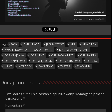
Tagi
2019
AMPUTACJA
JRG ZŁOTÓW
KPP
KRWOTOK
KWALIFIKOWANA PIERWSZA POMOC
MANEWRY MEDYCZNE
OSP KRAJENKA
OSP LIPKA
OSP RADAWNICA
OSP ŚWIĘTA
OSP SYPNIEWO
OSP WIĘCBORK
OSP ZAKRZEWO
SCENKA
URAZ
WYPADEK
ZAKRZEWO
ZASTĘP
ZŁAMANIA
Dodaj komentarz
Twój adres e-mail nie zostanie opublikowany.
Wymagane pola są
oznaczone
*
Komentarz
*