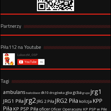
Partnerzy
Piła112 na Youtube
Tagi
jrg1
ambulans
gcba
gba
dk10
drogówka
białośliwie
grupa
jrg2
JRG2 Piła
KPP
JRG1 Piła
JRG 2 Piła
kolizja
Piła
KP PSP Piła
oficer
Oficer Operacyjny KP PSP w Pile