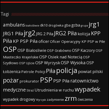
Tagi
jrg1
ambulans
gcba
gba
dk10
drogówka
białośliwie
grupa
jrg2
JRG2 Piła
KPP
JRG1 Piła
JRG 2 Piła
kolizja
Piła
KP PSP Piła
oficer
Oficer Operacyjny KP PSP w Pile
OSP
OSP Bialosliwie
OSP Kaczory
OSP Grabówno
OSP
OSP Osiek nad Notecią
Miasteczko Krajeńskie
OSP
OSP Wysoka
OSP Wyrzysk
OSP
Szydłowo
OSP Ujście
policja
Piła
powiat pilski
Łobżenica
Patrole Policji
PSP
pożar
ratownictwo
PSP Piła
prokurator
wypadek
medyczne
Utrudnienia w ruchu
Straż
zrm
wypadek drogowy
ćwiczenia
zadymienie
Wyrzysk