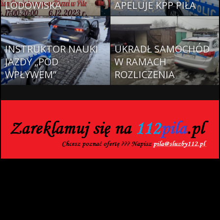
LODOWISKA
APELUJE KPP PIŁA
INSTRUKTOR NAUKI
UKRADŁ SAMOCHÓD
JAZDY „POD
W RAMACH
WPŁYWEM”
ROZLICZENIA