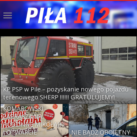
KP PSP w Pile – pozyskanie nowego pojazdu
STAROSTA PILSKI
terenowego SHERP !!!!!! GRATULUJEMY!
ELIGIUSZ
KOMAROWSKI
ZAPRASZA NA
RODZINNE MIKOŁAJKI
I OTWARCIE
NIE BĄDŹ OBOJĘTNY