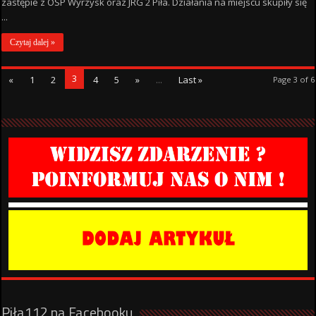
zastępie z OSP Wyrzysk oraz JRG 2 Piła. Działania na miejscu skupiły się
...
Czytaj dalej »
3
«
1
2
4
5
»
...
Last »
Page 3 of 6
Piła112 na Facebooku