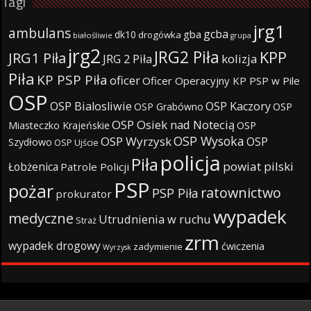
Tagi
jrg1
ambulans
gcba
gba
dk10
drogówka
białośliwie
grupa
jrg2
JRG2 Piła
KPP
JRG1 Piła
JRG 2 Piła
kolizja
Piła
KP PSP Piła
oficer
Oficer Operacyjny KP PSP w Pile
OSP
OSP Bialosliwie
OSP Kaczory
OSP Grabówno
OSP
OSP Osiek nad Notecią
Miasteczko Krajeńskie
OSP
OSP Wysoka
OSP Wyrzysk
OSP
Szydłowo
OSP Ujście
policja
Piła
powiat pilski
Łobżenica
Patrole Policji
PSP
pożar
ratownictwo
PSP Piła
prokurator
wypadek
medyczne
Utrudnienia w ruchu
Straż
zrm
wypadek drogowy
ćwiczenia
zadymienie
Wyrzysk