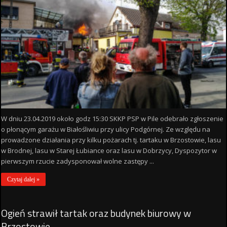
W dniu 23.04.2019 około godz 15:30 SKKP PSP w Pile odebrało zgłoszenie
o płonącym garażu w Białośliwiu przy ulicy Podgórnej. Ze względu na
prowadzone działania przy kilku pożarach tj. tartaku w Brzostowie, lasu
w Brodnej, lasu w Starej Łubiance oraz lasu w Dobrzycy, Dyspozytor w
pierwszym rzucie zadysponował wolne zastępy ...
Czytaj dalej »
Ogień strawił tartak oraz budynek biurowy w
Brzostowie.