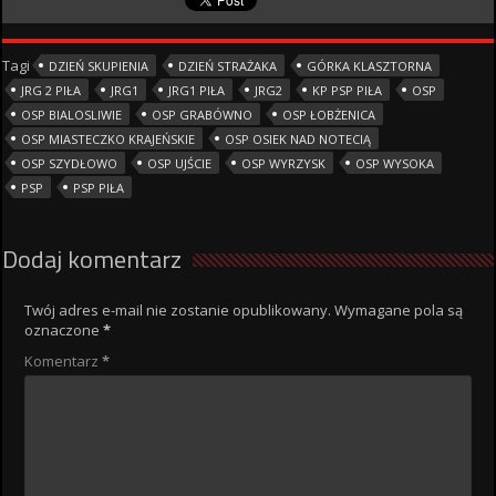
Tagi
DZIEŃ SKUPIENIA
DZIEŃ STRAŻAKA
GÓRKA KLASZTORNA
JRG 2 PIŁA
JRG1
JRG1 PIŁA
JRG2
KP PSP PIŁA
OSP
OSP BIALOSLIWIE
OSP GRABÓWNO
OSP ŁOBŻENICA
OSP MIASTECZKO KRAJEŃSKIE
OSP OSIEK NAD NOTECIĄ
OSP SZYDŁOWO
OSP UJŚCIE
OSP WYRZYSK
OSP WYSOKA
PSP
PSP PIŁA
Dodaj komentarz
Twój adres e-mail nie zostanie opublikowany.
Wymagane pola są
oznaczone
*
Komentarz
*