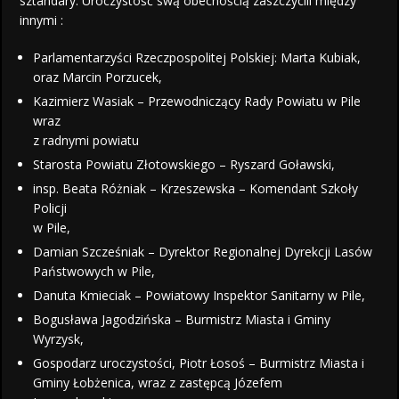
sztandary. Uroczystość swą obecnością zaszczycili między
innymi :
Parlamentarzyści Rzeczpospolitej Polskiej: Marta Kubiak,
oraz Marcin Porzucek,
Kazimierz Wasiak – Przewodniczący Rady Powiatu w Pile
wraz
z radnymi powiatu
Starosta Powiatu Złotowskiego – Ryszard Goławski,
insp. Beata Różniak – Krzeszewska – Komendant Szkoły
Policji
w Pile,
Damian Szcześniak – Dyrektor Regionalnej Dyrekcji Lasów
Państwowych w Pile,
Danuta Kmieciak – Powiatowy Inspektor Sanitarny w Pile,
Bogusława Jagodzińska – Burmistrz Miasta i Gminy
Wyrzysk,
Gospodarz uroczystości, Piotr Łosoś – Burmistrz Miasta i
Gminy Łobżenica, wraz z zastępcą Józefem