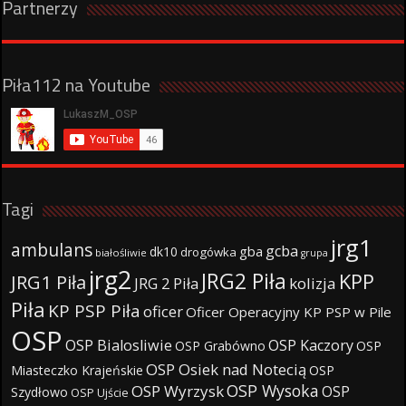
Partnerzy
Piła112 na Youtube
Tagi
jrg1
ambulans
gcba
gba
dk10
drogówka
białośliwie
grupa
jrg2
JRG2 Piła
KPP
JRG1 Piła
JRG 2 Piła
kolizja
Piła
KP PSP Piła
oficer
Oficer Operacyjny KP PSP w Pile
OSP
OSP Bialosliwie
OSP Kaczory
OSP Grabówno
OSP
OSP Osiek nad Notecią
Miasteczko Krajeńskie
OSP
OSP Wysoka
OSP Wyrzysk
OSP
Szydłowo
OSP Ujście