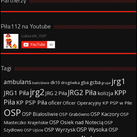
Partnerzy
Piła112 na Youtube
Tagi
jrg1
ambulans
gcba
gba
dk10
drogówka
białośliwie
grupa
jrg2
JRG2 Piła
KPP
JRG1 Piła
JRG 2 Piła
kolizja
Piła
KP PSP Piła
oficer
Oficer Operacyjny KP PSP w Pile
OSP
OSP Bialosliwie
OSP Kaczory
OSP Grabówno
OSP
OSP Osiek nad Notecią
Miasteczko Krajeńskie
OSP
OSP Wysoka
OSP Wyrzysk
OSP
Szydłowo
OSP Ujście