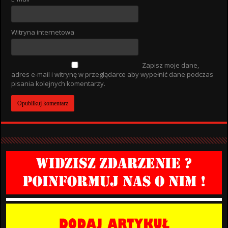
Witryna internetowa
Zapisz moje dane,
adres e-mail i witrynę w przeglądarce aby wypełnić dane podczas
pisania kolejnych komentarzy.