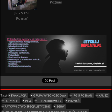
Poznań
JRG 5 PSP
Poznań
Tagi
EWAKUACJA
GRUPA WYSOKOŚCIOWA
JRG 5 POZNAŃ
KALISZ
LUTY 2019
PIŁA
POSZKODOWANY
POZNAŃ
RATOWNICTWO SPECJALISTYCZNE
SGRW
SPECJALISTYCZNA GRUPA RATOWNICTWA WYSOKOŚCIOWEGO