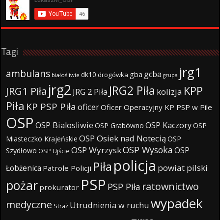
Tagi
jrg1
ambulans
gcba
gba
dk10
drogówka
białośliwie
grupa
jrg2
JRG2 Piła
KPP
JRG1 Piła
JRG 2 Piła
kolizja
Piła
KP PSP Piła
oficer
Oficer Operacyjny KP PSP w Pile
OSP
OSP Bialosliwie
OSP Kaczory
OSP Grabówno
OSP
OSP Osiek nad Notecią
Miasteczko Krajeńskie
OSP
OSP Wysoka
OSP Wyrzysk
OSP
Szydłowo
OSP Ujście
policja
Piła
powiat pilski
Łobżenica
Patrole Policji
PSP
pożar
ratownictwo
PSP Piła
prokurator
wypadek
medyczne
Utrudnienia w ruchu
Straż