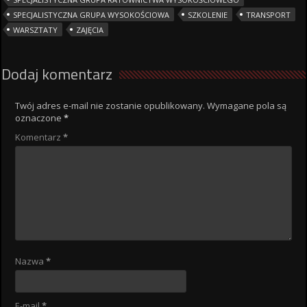
SPECJALISTYCZNA GRUPA WYSOKOŚCIOWA
SZKOLENIE
TRANSPORT
WARSZTATY
ZAJĘCIA
Dodaj komentarz
Twój adres e-mail nie zostanie opublikowany.
Wymagane pola są
oznaczone
*
Komentarz
*
Nazwa
*
E-mail
*