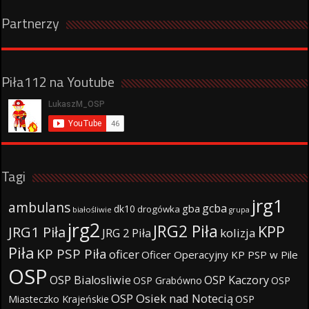
Partnerzy
Piła112 na Youtube
Tagi
jrg1
ambulans
gcba
gba
dk10
drogówka
białośliwie
grupa
jrg2
JRG2 Piła
KPP
JRG1 Piła
JRG 2 Piła
kolizja
Piła
KP PSP Piła
oficer
Oficer Operacyjny KP PSP w Pile
OSP
OSP Bialosliwie
OSP Kaczory
OSP Grabówno
OSP
OSP Osiek nad Notecią
Miasteczko Krajeńskie
OSP