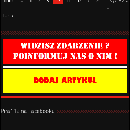
« First
...
«
8
9
11
12
»
20
Page 10 of 21
...
Last »
Piła112 na Facebooku