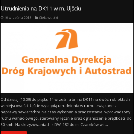
Utrudnienia na DK11 w m. Ujściu
10 września 2018
Ciekawostki
Od dzisiaj (10.09) do piątku 14 września br. na DK11 na dwóch obiektach
w miejscowości Ujście wystąpią utrudnienia w ruchu związane z
naprawą nawierzchni. Na czas wykonania prac zostanie wprowadzony
ruchu wahadłowego, sterowany ręcznie oraz ograniczenie prędkości do
30 kmh. Na skrzyżowaniach z DW 182 do m. Czarnków w i ...