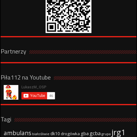
Partnerzy
Piła112 na Youtube
Tagi
jrg1
ambulans
gcba
gba
dk10
drogówka
białośliwie
grupa