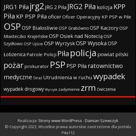
jrg2
JRG2 Piła
KPP
JRG1 Piła
JRG 2 Piła
kolizja
Piła
KP PSP Piła
oficer
Oficer Operacyjny KP PSP w Pile
OSP
OSP Bialosliwie
OSP Kaczory
OSP Grabówno
OSP
OSP Osiek nad Notecią
Miasteczko Krajeńskie
OSP
OSP Wysoka
OSP Wyrzysk
OSP
Szydłowo
OSP Ujście
policja
Piła
powiat pilski
Łobżenica
Patrole Policji
PSP
pożar
ratownictwo
PSP Piła
prokurator
wypadek
medyczne
Utrudnienia w ruchu
Straż
zrm
wypadek drogowy
ćwiczenia
zadymienie
Wyrzysk
Realizacja:
Strony www WordPress - Damian Szewczyk
© Copyright 2023, Wszelkie prawa autorskie zastrzeżone dla portalu
Piła112