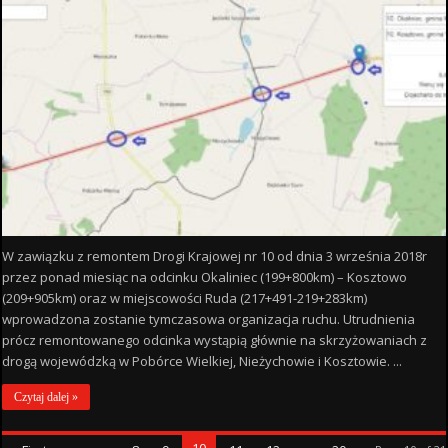
W zawiązku z remontem Drogi Krajowej nr 10 od dnia 3 września 2018r
przez ponad miesiąc na odcinku Okaliniec (199+800km) – Kosztowo
(209+905km) oraz w miejscowości Ruda (217+491-219+283km)
wprowadzona zostanie tymczasowa organizacja ruchu. Utrudnienia
prócz remontowanego odcinka wystąpią głównie na skrzyżowaniach z
drogą wojewódzką w Pobórce Wielkiej, Nieżychowie i Kosztowie. ...
Czytaj dalej »
10