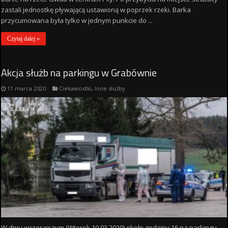
zastali jednostkę pływającą ustawioną w poprzek rzeki. Barka
przycumowana była tylko w jednym punkcie do ...
Czytaj dalej »
Akcja służb na parkingu w Grabównie
11 marca 2020
Ciekawostki
,
Inne służby
W dniu wczorajszym (Wtorek 10.03.2020) około godziny 16 na parkingu