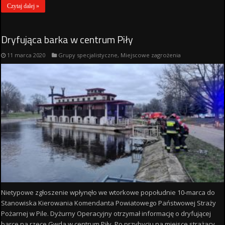
Czytaj dalej »
Dryfująca barka w centrum Piły
11 marca 2020
Grupy specjalistyczne
,
Miejscowe zagrożenia
Nietypowe zgłoszenie wpłynęło we wtorkowe popołudnie 10-marca do
Stanowiska Kierowania Komendanta Powiatowego Państwowej Straży
Pożarnej w Pile. Dyżurny Operacyjny otrzymał informację o dryfującej
barce na rzece Gwda w centrum Piły. Po przybyciu na miejsce strażacy