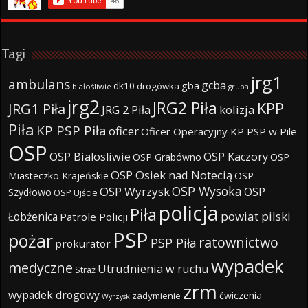
Tagi
jrg1
ambulans
gcba
gba
dk10
drogówka
białośliwie
grupa
jrg2
JRG2 Piła
KPP
JRG1 Piła
JRG 2 Piła
kolizja
Piła
KP PSP Piła
oficer
Oficer Operacyjny KP PSP w Pile
OSP
OSP Bialosliwie
OSP Kaczory
OSP Grabówno
OSP
OSP Osiek nad Notecią
Miasteczko Krajeńskie
OSP
OSP Wysoka
OSP Wyrzysk
OSP
Szydłowo
OSP Ujście
policja
Piła
powiat pilski
Łobżenica
Patrole Policji
PSP
pożar
ratownictwo
PSP Piła
prokurator
wypadek
medyczne
Utrudnienia w ruchu
Straż
zrm
wypadek drogowy
ćwiczenia
zadymienie
Wyrzysk