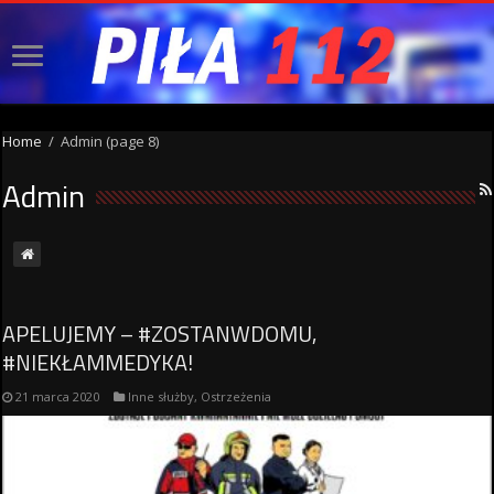
Home
/
Admin
(page 8)
Admin
APELUJEMY – #ZOSTANWDOMU,
#NIEKŁAMMEDYKA!
21 marca 2020
Inne służby
,
Ostrzeżenia