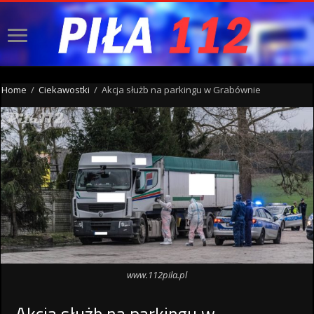
Home
/
Ciekawostki
/
Akcja służb na parkingu w Grabównie
www.112pila.pl
Akcja służb na parkingu w