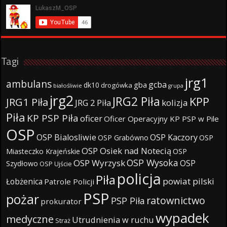
Tagi
jrg1
ambulans
gcba
gba
dk10
drogówka
białośliwie
grupa
jrg2
JRG2 Piła
KPP
JRG1 Piła
JRG 2 Piła
kolizja
Piła
KP PSP Piła
oficer
Oficer Operacyjny KP PSP w Pile
OSP
OSP Bialosliwie
OSP Kaczory
OSP Grabówno
OSP
OSP Osiek nad Notecią
Miasteczko Krajeńskie
OSP
OSP Wysoka
OSP Wyrzysk
OSP
Szydłowo
OSP Ujście
policja
Piła
powiat pilski
Łobżenica
Patrole Policji
PSP
pożar
ratownictwo
PSP Piła
prokurator
wypadek
medyczne
Utrudnienia w ruchu
Straż