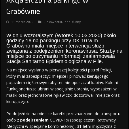
Grabównie
11 marca 2020
Ciekawostki
,
Inne służby
W dniu wczorajszym (Wtorek 10.03.2020) około
godziny 16 na parkingu przy DK 10 w m.
Grabówno miała miejsce interwencja służb
związana z podejrzeniem koronawirusa. Służby na
miejsce po otrzymaniu informacji zaalarmowała
Stacja Sanitarno Epidemiologiczna w Pile.
Na miejsce wysłano w pierwszej kolejności patrol Policji,
który miał zabezpieczyć miejsce i pilnować kierującego
pojazdem ciężarowym aby ten nie opuszczał kabiny. Kolejni
Funkcjonariusze ubrani w specjalnie ubrania, wyposażeni w
maski oraz jednorazowe rękawiczki dozorowali miejsce oraz
kierującego.
Po dojeździe na miejsce karetki przeznaczonej do transportu
osób z
podejrzeniem
COVID-19(zabezpieczeni Ratownicy
Medyczni w specjalne kombinezony), 31-letni mężczyzna z