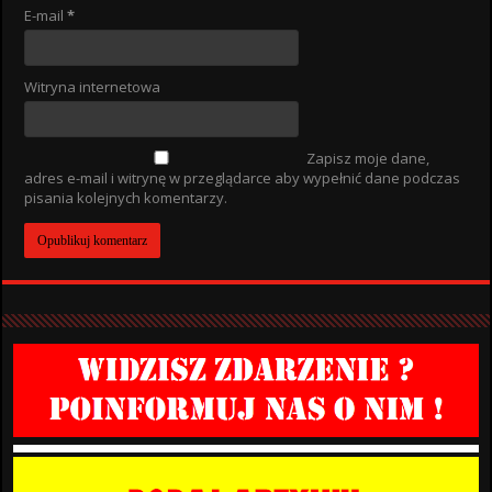
E-mail
*
Witryna internetowa
Zapisz moje dane,
adres e-mail i witrynę w przeglądarce aby wypełnić dane podczas
pisania kolejnych komentarzy.