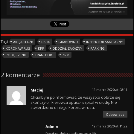
Tagi
AKCJA SŁUŻB
DK 10
GRABÓWNO
INSPEKTOR SANITARNY
KORONAWIRUS
KPP
ODDZIAŁ ZAKAŹNY
PARKING
PODEJRZENIE
TRANSPORT
ZRM
2 komentarze
Maciej
12 marca 2020 at 08:11
Chcialbym poinformować, że wszystko dobrze się
skończyło i kierowca opuścił szpital w środę. Nie
stwierdzono u niego koronawirusa.
Odpowiedz
Admin
12 marca 2020 at 11:22
Bardzo dobra informacja 🙂