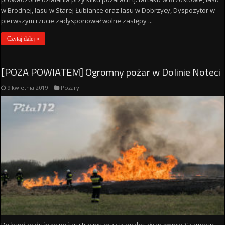
w Brodnej, lasu w Starej Łubiance oraz lasu w Dobrzycy, Dyspozytor w
pierwszym rzucie zadysponował wolne zastępy ...
Czytaj dalej »
[POZA POWIATEM] Ogromny pożar w Dolinie Noteci
9 kwietnia 2019
Pożary
Do bardzo dużego pożaru trzciny oraz traw doszło w gminie Szamocin,