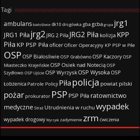
Tagi
jrg1
ambulans
gcba
gba
dk10
drogówka
białośliwie
grupa
jrg2
JRG2 Piła
KPP
JRG1 Piła
JRG 2 Piła
kolizja
Piła
KP PSP Piła
oficer
Oficer Operacyjny KP PSP w Pile
OSP
OSP Bialosliwie
OSP Kaczory
OSP Grabówno
OSP
OSP Osiek nad Notecią
Miasteczko Krajeńskie
OSP
OSP Wysoka
OSP Wyrzysk
OSP
Szydłowo
OSP Ujście
policja
Piła
powiat pilski
Łobżenica
Patrole Policji
PSP
pożar
ratownictwo
PSP Piła
prokurator
wypadek
medyczne
Utrudnienia w ruchu
Straż
zrm
wypadek drogowy
ćwiczenia
zadymienie
Wyrzysk