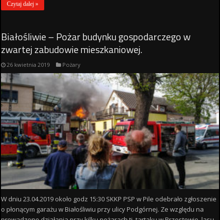
Czytaj dalej »
Białośliwie – Pożar budynku gospodarczego w
zwartej zabudowie mieszkaniowej.
26 kwietnia 2019
Pożary
W dniu 23.04.2019 około godz 15:30 SKKP PSP w Pile odebrało zgłoszenie
o płonącym garażu w Białośliwiu przy ulicy Podgórnej. Ze względu na
prowadzone działania przy kilku pożarach tj. tartaku w Brzostowie, lasu