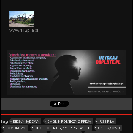
www.112pila.pl
Tagi
BIEGŁY SĄDOWY
CIĄGNIK ROLNICZY Z PRESĄ
JRG2 PIŁA
KOMOROWO
OFICER OPERACYJNY KP PSP W PILE
OSP BĄKOWO