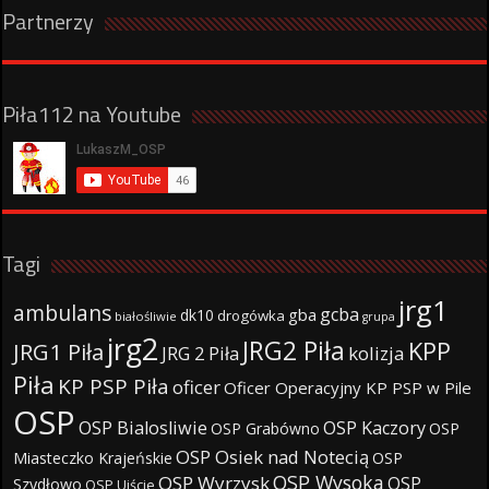
Partnerzy
Piła112 na Youtube
Tagi
jrg1
ambulans
gcba
gba
dk10
drogówka
białośliwie
grupa
jrg2
JRG2 Piła
KPP
JRG1 Piła
JRG 2 Piła
kolizja
Piła
KP PSP Piła
oficer
Oficer Operacyjny KP PSP w Pile
OSP
OSP Bialosliwie
OSP Kaczory
OSP Grabówno
OSP
OSP Osiek nad Notecią
Miasteczko Krajeńskie
OSP
OSP Wysoka
OSP Wyrzysk
OSP
Szydłowo
OSP Ujście