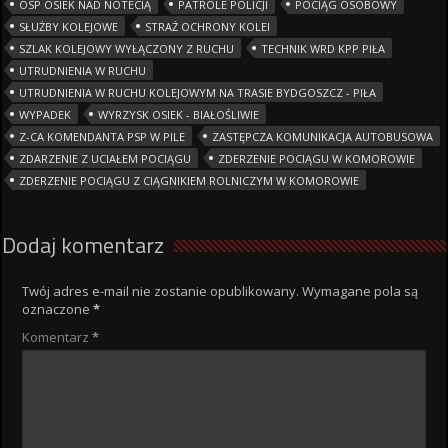
OSP OSIEK NAD NOTECIĄ
PATROLE POLICJI
POCIĄG OSOBOWY
SŁUŻBY KOLEJOWE
STRAŻ OCHRONY KOLEI
SZLAK KOLEJOWY WYŁĄCZONY Z RUCHU
TECHNIK WRD KPP PIŁA
UTRUDNIENIA W RUCHU
UTRUDNIENIA W RUCHU KOLEJOWYM NA TRASIE BYDGOSZCZ - PIŁA
WYPADEK
WYRZYSK OSIEK - BIAŁOŚLIWIE
Z-CA KOMENDANTA PSP W PILE
ZASTĘPCZA KOMUNIKACJA AUTOBUSOWA
ZDARZENIE Z UCIAŁEM POCIĄGU
ZDERZENIE POCIĄGU W KOMOROWIE
ZDERZENIE POCIĄGU Z CIĄGNIKIEM ROLNICZYM W KOMOROWIE
Dodaj komentarz
Twój adres e-mail nie zostanie opublikowany.
Wymagane pola są
oznaczone
*
Komentarz
*