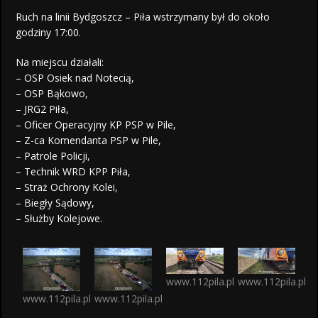
Ruch na linii Bydgoszcz – Piła wstrzymany był do około
godziny 17:00.
Na miejscu działali:
– OSP Osiek nad Notecią,
– OSP Bąkowo,
– JRG2 Piła,
– Oficer Operacyjny KP PSP w Pile,
– Z-ca Komendanta PSP w Pile,
– Patrole Policji,
– Technik WRD KPP Piła,
– Straż Ochrony Kolei,
– Biegły Sądowy,
– Służby Kolejowe.
www.112pila.pl
www.112pila.pl
www.112pila.pl
www.112pila.pl