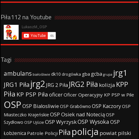
Piła112 na Youtube
Tagi
jrg1
ambulans
gcba
gba
dk10
drogówka
białośliwie
grupa
jrg2
JRG2 Piła
KPP
JRG1 Piła
JRG 2 Piła
kolizja
Piła
KP PSP Piła
oficer
Oficer Operacyjny KP PSP w Pile
OSP
OSP Bialosliwie
OSP Kaczory
OSP Grabówno
OSP
OSP Osiek nad Notecią
Miasteczko Krajeńskie
OSP
OSP Wysoka
OSP Wyrzysk
OSP
Szydłowo
OSP Ujście
policja
Piła
powiat pilski
Łobżenica
Patrole Policji