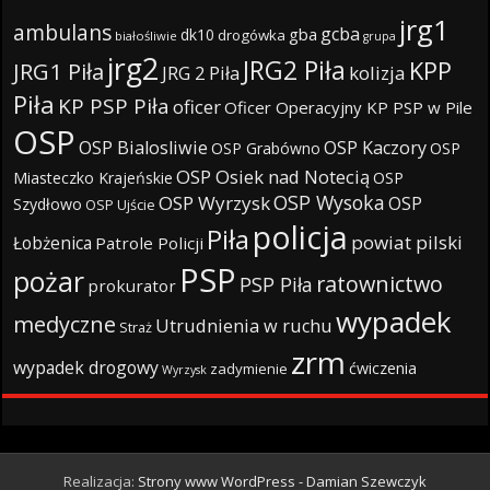
jrg1
ambulans
gcba
gba
dk10
drogówka
białośliwie
grupa
jrg2
JRG2 Piła
KPP
JRG1 Piła
JRG 2 Piła
kolizja
Piła
KP PSP Piła
oficer
Oficer Operacyjny KP PSP w Pile
OSP
OSP Bialosliwie
OSP Kaczory
OSP Grabówno
OSP
OSP Osiek nad Notecią
Miasteczko Krajeńskie
OSP
OSP Wysoka
OSP Wyrzysk
OSP
Szydłowo
OSP Ujście
policja
Piła
powiat pilski
Łobżenica
Patrole Policji
PSP
pożar
ratownictwo
PSP Piła
prokurator
wypadek
medyczne
Utrudnienia w ruchu
Straż
zrm
wypadek drogowy
ćwiczenia
zadymienie
Wyrzysk
Realizacja:
Strony www WordPress - Damian Szewczyk