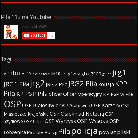
Piła112 na Youtube
Tagi
jrg1
ambulans
gcba
gba
dk10
drogówka
białośliwie
grupa
jrg2
JRG2 Piła
KPP
JRG1 Piła
JRG 2 Piła
kolizja
Piła
KP PSP Piła
oficer
Oficer Operacyjny KP PSP w Pile
OSP
OSP Bialosliwie
OSP Kaczory
OSP Grabówno
OSP
OSP Osiek nad Notecią
Miasteczko Krajeńskie
OSP
OSP Wysoka
OSP Wyrzysk
OSP
Szydłowo
OSP Ujście
policja
Piła
powiat pilski
Łobżenica
Patrole Policji