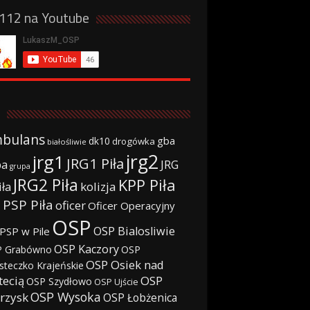
a112 na Youtube
bulans
gba
dk10
drogówka
białośliwie
jrg2
jrg1
JRG1 Piła
JRG
ba
grupa
JRG2 Piła
KPP Piła
iła
kolizja
 PSP Piła
oficer
Oficer Operacyjny
OSP
OSP Bialosliwie
PSP w Pile
OSP Kaczory
 Grabówno
OSP
OSP Osiek nad
steczko Krajeńskie
tecią
OSP
OSP Szydłowo
OSP Ujście
OSP Wysoka
rzysk
OSP Łobżenica