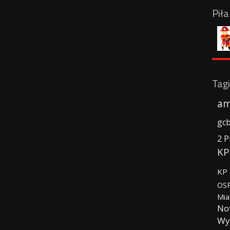
Pił
Tagi
am
gc
2 P
KP
KP 
OSP
Mia
No
Wy