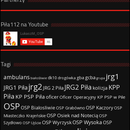
Piła112 na Youtube
Tagi
jrg1
ambulans
gcba
gba
dk10
drogówka
białośliwie
grupa
jrg2
JRG2 Piła
KPP
JRG1 Piła
JRG 2 Piła
kolizja
Piła
KP PSP Piła
oficer
Oficer Operacyjny KP PSP w Pile
OSP
OSP Bialosliwie
OSP Kaczory
OSP Grabówno
OSP
OSP Osiek nad Notecią
Miasteczko Krajeńskie
OSP
OSP Wysoka
OSP Wyrzysk
OSP
Szydłowo
OSP Ujście