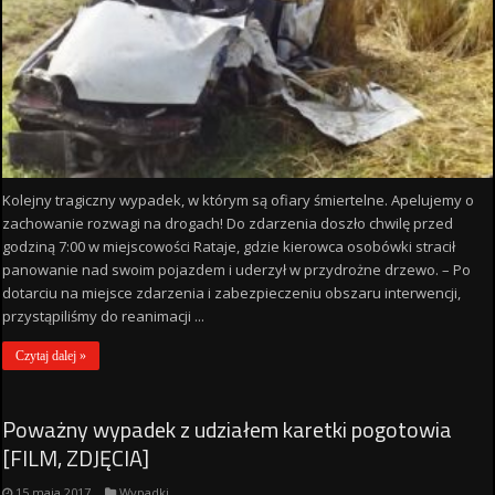
Kolejny tragiczny wypadek, w którym są ofiary śmiertelne. Apelujemy o
zachowanie rozwagi na drogach! Do zdarzenia doszło chwilę przed
godziną 7:00 w miejscowości Rataje, gdzie kierowca osobówki stracił
panowanie nad swoim pojazdem i uderzył w przydrożne drzewo. – Po
dotarciu na miejsce zdarzenia i zabezpieczeniu obszaru interwencji,
przystąpiliśmy do reanimacji ...
Czytaj dalej »
Poważny wypadek z udziałem karetki pogotowia
[FILM, ZDJĘCIA]
15 maja 2017
Wypadki