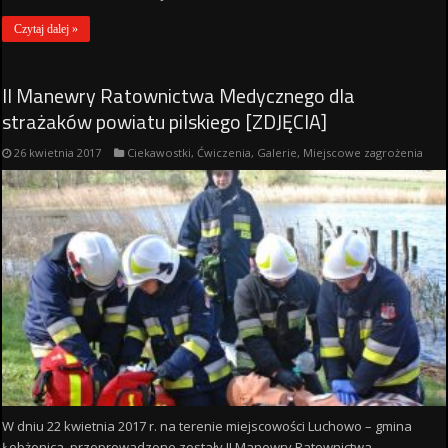
Czytaj dalej »
II Manewry Ratownictwa Medycznego dla
strażaków powiatu pilskiego [ZDJĘCIA]
26 kwietnia 2017
Ciekawostki
,
Ćwiczenia
,
Galerie
,
Miejscowe zagrożenia
W dniu 22 kwietnia 2017 r. na terenie miejscowości Luchowo – gmina
Łobżenica, przeprowadzone zostały II Manewry Ratownictwa