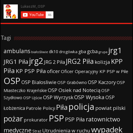
Tagi
jrg1
ambulans
gcba
gba
dk10
drogówka
białośliwie
grupa
jrg2
JRG2 Piła
KPP
JRG1 Piła
JRG 2 Piła
kolizja
Piła
KP PSP Piła
oficer
Oficer Operacyjny KP PSP w Pile
OSP
OSP Bialosliwie
OSP Kaczory
OSP Grabówno
OSP
OSP Osiek nad Notecią
Miasteczko Krajeńskie
OSP
OSP Wysoka
OSP Wyrzysk
OSP
Szydłowo
OSP Ujście
policja
Piła
powiat pilski
Łobżenica
Patrole Policji
PSP
pożar
ratownictwo
PSP Piła
prokurator
wypadek
medyczne
Utrudnienia w ruchu
Straż