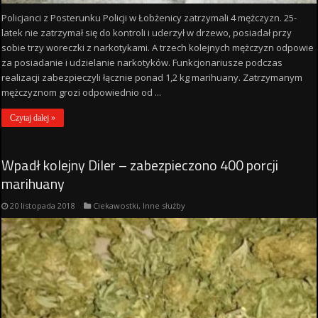
Policjanci z Posterunku Policji w Łobżenicy zatrzymali 4 mężczyzn. 25-
latek nie zatrzymał się do kontroli i uderzył w drzewo, posiadał przy
sobie trzy woreczki z narkotykami. A trzech kolejnych mężczyzn odpowie
za posiadanie i udzielanie narkotyków. Funkcjonariusze podczas
realizacji zabezpieczyli łącznie ponad 1,2 kg marihuany. Zatrzymanym
mężczyznom grozi odpowiednio od ...
Czytaj dalej »
Wpadł kolejny Diler – zabezpieczono 400 porcji
marihuany
20 listopada 2018
Ciekawostki
,
Inne służby