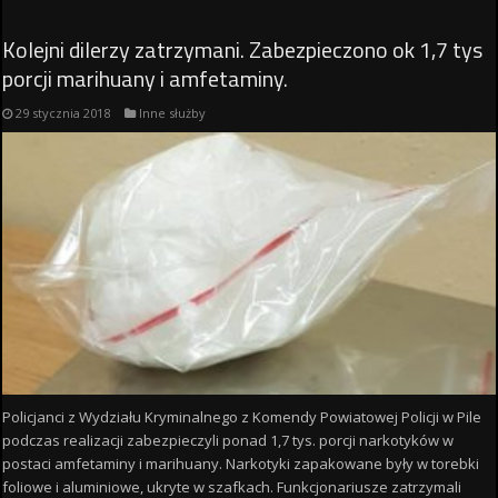
Kolejni dilerzy zatrzymani. Zabezpieczono ok 1,7 tys
porcji marihuany i amfetaminy.
29 stycznia 2018
Inne służby
Policjanci z Wydziału Kryminalnego z Komendy Powiatowej Policji w Pile
podczas realizacji zabezpieczyli ponad 1,7 tys. porcji narkotyków w
postaci amfetaminy i marihuany. Narkotyki zapakowane były w torebki
foliowe i aluminiowe, ukryte w szafkach. Funkcjonariusze zatrzymali