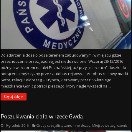
Do zdarzenia doszło poza terenem zabudowanym, w miejscu gdzie
przechodzenie przez jezdnię jest niedozwolone. Wczoraj 28/12/2016
późnym wieczorem na alei Poznańskiej, tuż przy „mieczach” doszło do
potrącenia mężczyzny przez autobus rejsowy. – Autobus rejsowy marki
Setra, relacji Kołobrzeg – Krynica, kierowany przez 56-letniego
mieszkańca Gorlic potrącił pieszego, który nagle wyszedł na ...
Czytaj dalej »
Poszukiwania ciała w rzece Gwda
19 grudnia 2016
Grupy specjalistyczne
,
Inne służby
,
Miejscowe zagrożenia