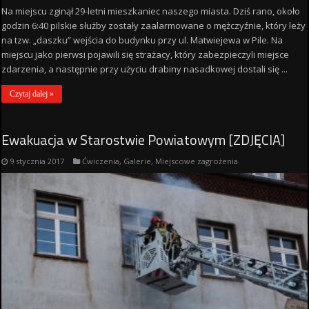
Na miejscu zginął 29-letni mieszkaniec naszego miasta. Dziś rano, około
godzin 6:40 pilskie służby zostały zaalarmowane o mężczyźnie, który leży
na tzw. „daszku” wejścia do budynku przy ul. Matwiejewa w Pile. Na
miejscu jako pierwsi pojawili się strażacy, który zabezpieczyli miejsce
zdarzenia, a następnie przy użyciu drabiny nasadkowej dostali się ...
Czytaj dalej »
Ewakuacja w Starostwie Powiatowym [ZDJĘCIA]
9 stycznia 2017
Ćwiczenia
,
Galerie
,
Miejscowe zagrożenia