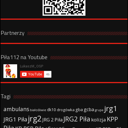
Partnerzy
Piła112 na Youtube
Tagi
jrg1
ambulans
gcba
gba
dk10
drogówka
białośliwie
grupa
jrg2
JRG2 Piła
KPP
JRG1 Piła
JRG 2 Piła
kolizja
Piła