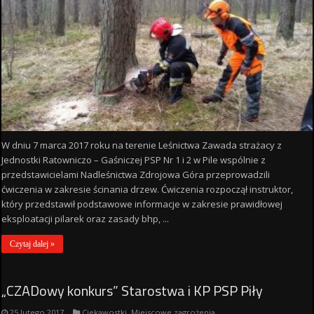
W dniu 7 marca 2017 roku na terenie Leśnictwa Zawada strażacy z
Jednostki Ratowniczo – Gaśniczej PSP Nr 1 i 2 w Pile wspólnie z
przedstawicielami Nadleśnictwa Zdrojowa Góra przeprowadzili
ćwiczenia w zakresie ścinania drzew. Ćwiczenia rozpoczął instruktor,
który przedstawił podstawowe informacje w zakresie prawidłowej
eksploatacji pilarek oraz zasady bhp, ...
Czytaj dalej »
„CZADowy konkurs” Starostwa i KP PSP Piły
25 lutego 2017
Ciekawostki
,
Miejscowe zagrożenia