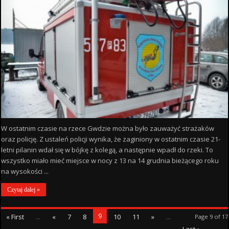
W ostatnim czasie na rzece Gwdzie można było zauważyć strażaków
oraz policję. Z ustaleń policji wynika, że zaginiony w ostatnim czasie 21-
letni pilanin wdał się w bójkę z kolegą, a następnie wpadł do rzeki. To
wszystko miało mieć miejsce w nocy z 13 na 14 grudnia bieżącego roku
na wysokości ...
Czytaj dalej »
9
« First
...
«
7
8
10
11
»
...
Page 9 of 17
Last »