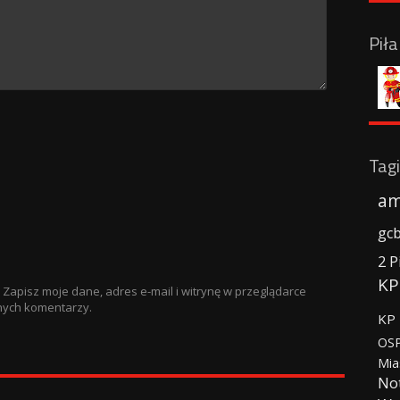
Pił
Tagi
am
gc
2 P
KP
Zapisz moje dane, adres e-mail i witrynę w przeglądarce
nych komentarzy.
KP 
OSP
Mia
No