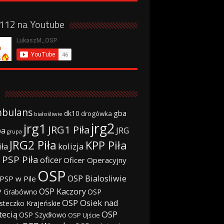
a112 na Youtube
bulans
gba
dk10
drogówka
białośliwie
jrg2
jrg1
JRG1 Piła
JRG
ba
grupa
JRG2 Piła
KPP Piła
iła
kolizja
 PSP Piła
oficer
Oficer Operacyjny
OSP
OSP Bialosliwie
PSP w Pile
OSP Kaczory
 Grabówno
OSP
OSP Osiek nad
steczko Krajeńskie
tecią
OSP
OSP Szydłowo
OSP Ujście