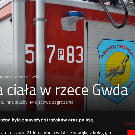
a ciała w rzece Gwda
 ciała w rzece Gwda
ne
,
Inne służby
,
Miejscowe zagrożenia
żna było zauważyć strażaków oraz policję.
tatnim czasie 21-letni pilanin wdał się w bójkę z kolegą, a