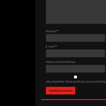
Nazwa
*
E-mail
*
Witryna internetowa
aby wypełnić dane podczas pisania kolej