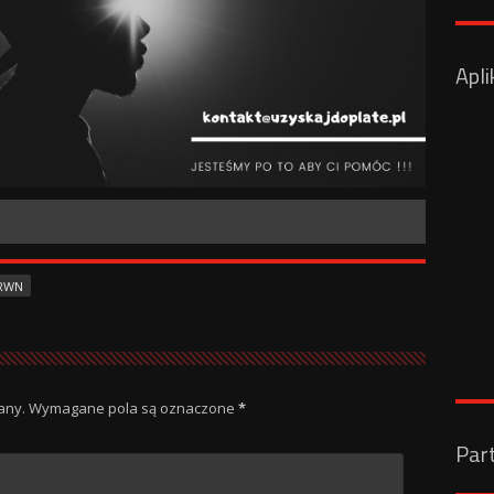
Apli
RWN
any.
Wymagane pola są oznaczone
*
Par