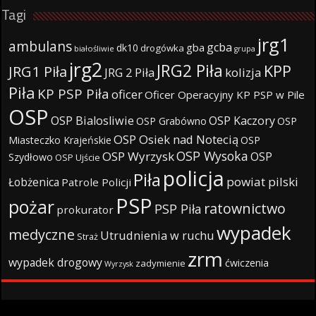
Tagi
jrg1
ambulans
gcba
gba
dk10
drogówka
białośliwie
grupa
jrg2
JRG2 Piła
KPP
JRG1 Piła
JRG 2 Piła
kolizja
Piła
KP PSP Piła
oficer
Oficer Operacyjny KP PSP w Pile
OSP
OSP Bialosliwie
OSP Kaczory
OSP Grabówno
OSP
OSP Osiek nad Notecią
Miasteczko Krajeńskie
OSP
OSP Wysoka
OSP Wyrzysk
OSP
Szydłowo
OSP Ujście
policja
Piła
powiat pilski
Łobżenica
Patrole Policji
PSP
pożar
ratownictwo
PSP Piła
prokurator
wypadek
medyczne
Utrudnienia w ruchu
Straż
zrm
wypadek drogowy
ćwiczenia
zadymienie
Wyrzysk