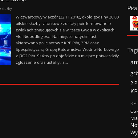
Pił
e służby
W czwartkowy wieczór (22.11.2018), około godziny 20:00
pilskie służby ratunkowe zostały poinformowane o
zwłokach znajdujących się w rzece Gwda w okolicach
Alei Niepodległości. Na miejsce natychmiast
skierowano policjantów z KPP Piła, ZRM oraz
Tagi
Specjalistyczną Grupę Ratownictwa Wodno-Nurkowego
z JRG2 Piła. Służby po dojeździe na miejsce potwierdziły
am
zgłoszenie oraz ustaliły, iż ...
gc
2 P
KP
KP 
OSP
Mia
No
Wy