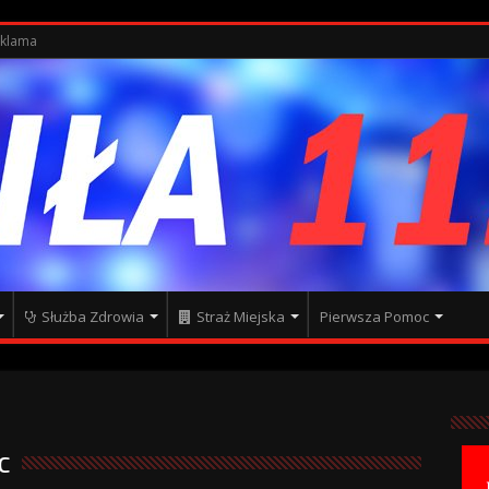
klama
Służba Zdrowia
Straż Miejska
Pierwsza Pomoc
c