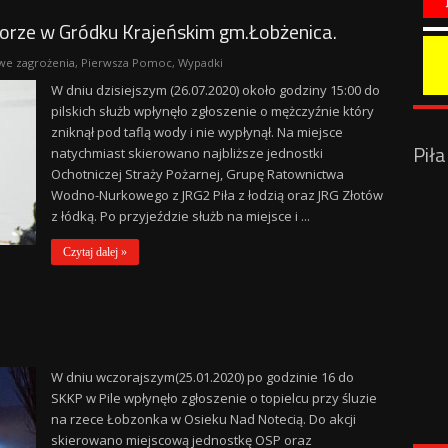
iorze w Gródku Krajeńskim gm.Łobżenica.
we zagrożenia
,
Pierwsza Pomoc
,
Wypadki
W dniu dzisiejszym (26.07.2020) około godziny 15:00 do
pilskich służb wpłynęło zgłoszenie o mężczyźnie który
zniknął pod taflą wody i nie wypłynął. Na miejsce
Pił
natychmiast skierowano najbliższe jednostki
Ochotniczej Straży Pożarnej, Grupę Ratownictwa
Wodno-Nurkowego z JRG2 Piła z łodzią oraz JRG Złotów
z łódką. Po przyjeździe służb na miejsce i ...
Czytaj dalej »
W dniu wczorajszym(25.01.2020) po godzinie 16 do
SKKP w Pile wpłynęło zgłoszenie o topielcu przy śluzie
na rzece Łobzonka w Osieku Nad Notecią. Do akcji
skierowano miejscową jednostkę OSP oraz