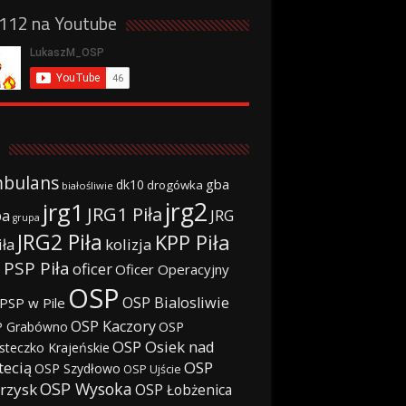
a112 na Youtube
bulans
gba
dk10
drogówka
białośliwie
jrg2
jrg1
JRG1 Piła
JRG
ba
grupa
JRG2 Piła
KPP Piła
iła
kolizja
 PSP Piła
oficer
Oficer Operacyjny
OSP
OSP Bialosliwie
PSP w Pile
OSP Kaczory
 Grabówno
OSP
OSP Osiek nad
steczko Krajeńskie
tecią
OSP
OSP Szydłowo
OSP Ujście
OSP Wysoka
rzysk
OSP Łobżenica