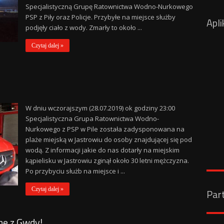
Specjalistyczną Grupę Ratownictwa Wodno-Nurkowego
PSP z Piły oraz Policje. Przybyłe na miejsce służby
Apli
podjęły ciało z wody. Zmarły to około ...
Czytaj dalej »
W dniu wczorajszym (28.07.2019) ok godziny 23:00
Specjalistyczna Grupa Ratownictwa Wodno-
Nurkowego z PSP w Pile została zadysponowana na
plaże miejską w Jastrowiu do osoby znajdującej się pod
wodą. Z informacji jakie do nas dotarły na miejskim
kąpielisku w Jastrowiu zginął około 30 letni mężczyzna.
Po przybyciu służb na miejsce i ...
Czytaj dalej »
Par
ne z Gwdy!